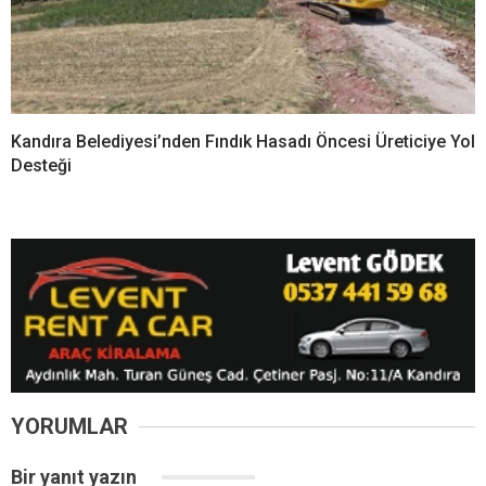
Bir yanıt yazın
Yorum
*
Ad
*
E-posta
*
Daha sonraki yorumlarımda kullanılması için adım, e-posta adresim
ve site adresim bu tarayıcıya kaydedilsin.