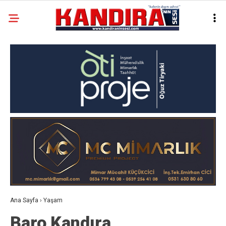
Ana Sayfa
›
Yaşam
Baro Kandıra