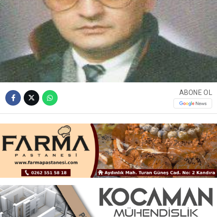
ABONE OL
UZUN yıllardan bu yana Kocaeli Baro Kandıra
temsilciliğine görevini yürüten AV. .Erden Özdil yapılan
seçimde bu göreve bir kez daha seçildi. Önceki gün
baro odasında yapılan seçimlerin ardından temsilcilik
AV. Erdem Özdil’de kalırken AV. Cemile Açıkgöz Kulaç’ın
yerine aday olan AV. Figen Şentürk ise temsilci