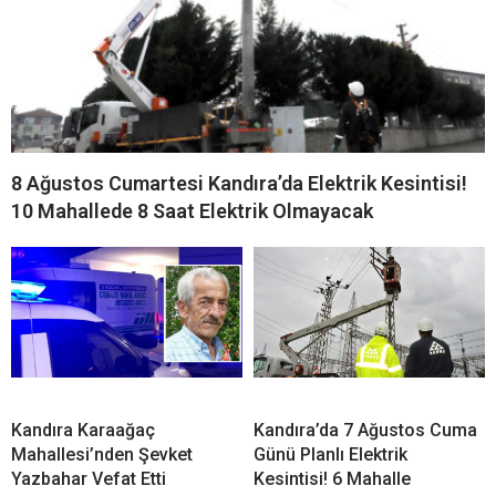
Mahallesi’nden Şevket
Günü Planlı Elektrik
Yazbahar Vefat Etti
Kesintisi! 6 Mahalle
Etkilenecek
Kandıra’da Görkemli Düğün!
Kandıra’da 6 Ağustos
Ebrar Yaman ile Bulut Koca
Perşembe Günü Planlı
Bir Ömür Boyu “Evet”
Elektrik Kesintisi! 16 Mahalle
Etkilenecek