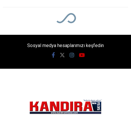
Güncelleme: 07-08-2026 11:20
Kaynak: Ünal CANKURT
ABONE OL
Kandıra Karaağaç Mahallesi sakinlerinden, Şeref
Yazbahar’ın babası (Kunfu lakabıyla bilinen) Şevket