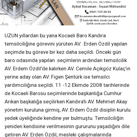
yardımcılığına seçildi. 11 -12 Ekimde 2008 tarihlerinde
de Kocaeli Barosu seçimlerinde başkanlığa Cumhur
Arıkan başkalığa seçilirken Kandıra’lı AV. Mehmet Akay
yönetim kuruluna girmiş, AV. Erdem Özdil disiplin kurulu
yedek üyeliğinde kendine yer bulmuştu. Temsilciliğin
yeniden kendisine verilmesinin gururunu yaşadığını dile
getiren AV. Erden Özdil, mesleki çalışmalarında
Kandıra’yı en iyi şekil de temsil etmeye gayret
edeceklerini söyledi.Kaynak: www.sanalturizm.net