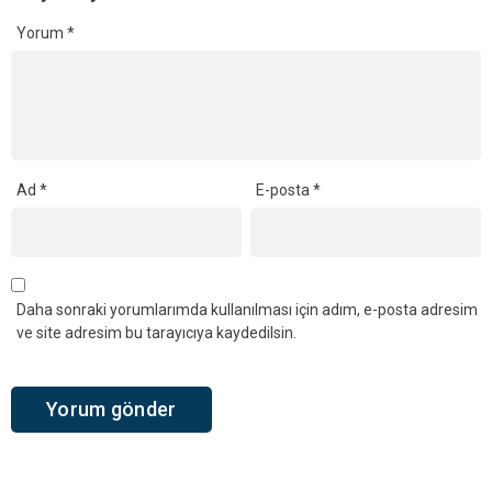
Ana Sayfa
›
Yaşam
Kandıra Karaağaç
Mahallesi’nden Şevket
Yazbahar Vefat Etti
Kandıra Karaağaç Mahallesi sakinlerinden Şevket
Yazbahar hayatını kaybetti. Merhum, Karaağaç
Camii’nde kılınacak öğle namazının ardından
mahalle mezarlığında son yolculuğuna
uğurlanacak.
Giriş: 07-08-2026 11:20
579
Yaşam