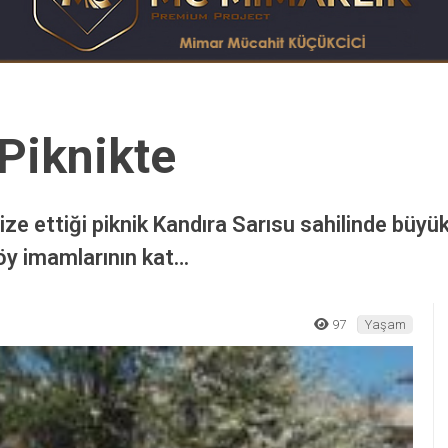
 Piknikte
e ettiği piknik Kandıra Sarısu sahilinde büyük 
köy imamlarının kat…
97
Yaşam