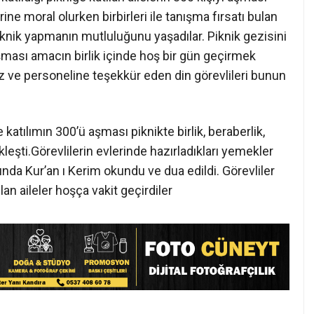
atıldığı pikniğe katılan ailelerin 300 kişiyi aşması
ne moral olurken birbirleri ile tanışma fırsatı bulan
 piknik yapmanın mutluluğunu yaşadılar. Piknik gezisini
şması amacın birlik içinde hoş bir gün geçirmek
 ve personeline teşekkür eden din görevlileri bunun
.
te katılımın 300’ü aşması piknikte birlik, beraberlik,
şti.Görevlilerin evlerinde hazırladıkları yemekler
ında Kur’an ı Kerim okundu ve dua edildi. Görevliler
lan aileler hoşça vakit geçirdiler