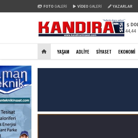
FOTO
GALERİ
VİDEO
GALERİ
YAZARLAR
DO
44,44
YAŞAM
ADLIYE
SIYASET
EKONOMI