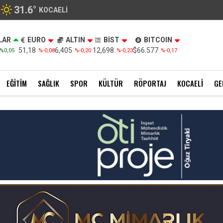
31.6
°
KOCAELI
LAR
EURO
ALTIN
BİST
BITCOIN
51,18
6,405
12,698
$66.577
%0,05
%-0,08
%-0,20
%-0,23
%-0,17
EĞITIM
SAĞLIK
SPOR
KÜLTÜR
RÖPORTAJ
KOCAELI
GE