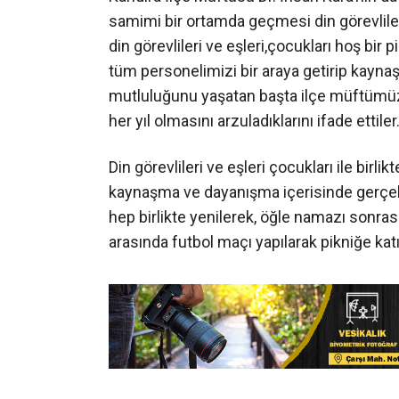
Kandıra İlçe Müftüsü Dr. İhsan Kara’nın da k
samimi bir ortamda geçmesi din görevlileri
din görevlileri ve eşleri,çocukları hoş bir
tüm personelimizi bir araya getirip kayna
mutluluğunu yaşatan başta ilçe müftümüz
her yıl olmasını arzuladıklarını ifade ettiler
Din görevlileri ve eşleri çocukları ile birlik
kaynaşma ve dayanışma içerisinde gerçekle
hep birlikte yenilerek, öğle namazı sonras
arasında futbol maçı yapılarak pikniğe katı