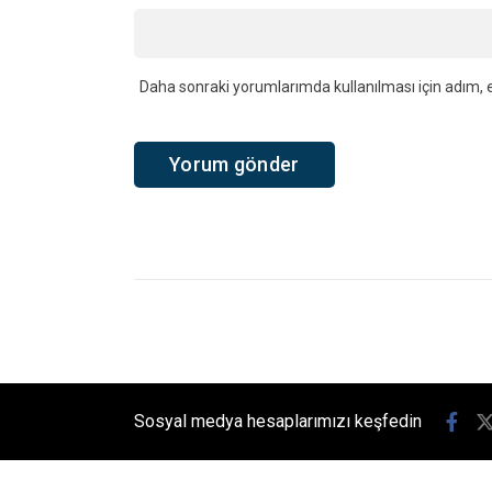
Ad
*
Daha sonraki yorumlarımda kullanılması için adım, e
Ana Sayfa
›
Yaşam
›
Kandıra Karaağaç Mahallesi’nden Şev
Kandıra Karaağ
Vefat Etti