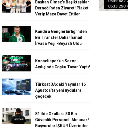
Başkan Ölmez’e Beşiktaşlılar
Derneği’nden Ziyaret! Plaket
Verip Maça Davet Ettiler
Kandıra Gençlerbirliği’nden
Bir Transfer Daha! İsmail
İrvasa Yeşil-Beyazlı Oldu
Kocaelispor’un Sezon
Açılışında Coşku Tavan Yaptı!
Türksat 3A’daki Yayınlar 16
Ağustos’ta yeni uydulara
geçecek
81 İlde Okullara 30 Bin
Güvenlik Personeli Alınacak!
Başvurular İŞKUR Üzerinden