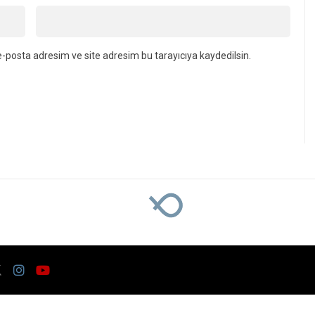
E-posta
*
-posta adresim ve site adresim bu tarayıcıya kaydedilsin.
ket Yazbahar Vefat Etti
aç Mahallesi’nden Ş