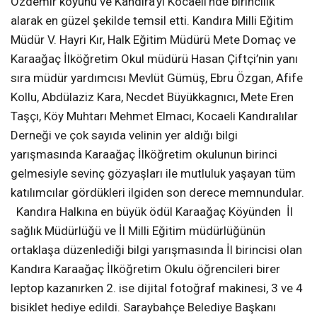
Özdemir köyünü ve Kandıra’yı Kocaeli’nde birincilik
alarak en güzel şekilde temsil etti. Kandıra Milli Eğitim
Müdür V. Hayri Kır, Halk Eğitim Müdürü Mete Domaç ve
Karaağaç İlköğretim Okul müdürü Hasan Çiftçi’nin yanı
sıra müdür yardımcısı Mevlüt Gümüş, Ebru Özgan, Afife
Kollu, Abdülaziz Kara, Necdet Büyükkagnıcı, Mete Eren
Taşçı, Köy Muhtarı Mehmet Elmacı, Kocaeli Kandıralılar
Derneği ve çok sayıda velinin yer aldığı bilgi
yarışmasında Karaağaç İlköğretim okulunun birinci
gelmesiyle sevinç gözyaşları ile mutluluk yaşayan tüm
katılımcılar gördükleri ilgiden son derece memnundular.
Kandıra Halkına en büyük ödül Karaağaç Köyünden İl
sağlık Müdürlüğü ve İl Milli Eğitim müdürlüğünün
ortaklaşa düzenlediği bilgi yarışmasında İl birincisi olan
Kandıra Karaağaç İlköğretim Okulu öğrencileri birer
leptop kazanırken 2. ise dijital fotoğraf makinesi, 3 ve 4
bisiklet hediye edildi. Saraybahçe Belediye Başkanı