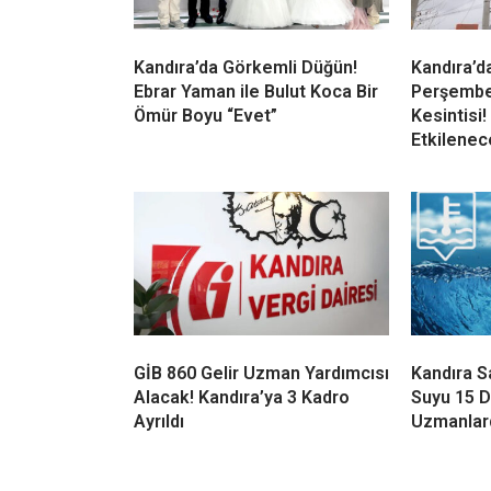
Kandıra’da Görkemli Düğün!
Kandıra’d
Ebrar Yaman ile Bulut Koca Bir
Perşembe 
Ömür Boyu “Evet”
Kesintisi
Etkilenec
GİB 860 Gelir Uzman Yardımcısı
Kandıra S
Alacak! Kandıra’ya 3 Kadro
Suyu 15 
Ayrıldı
Uzmanlard