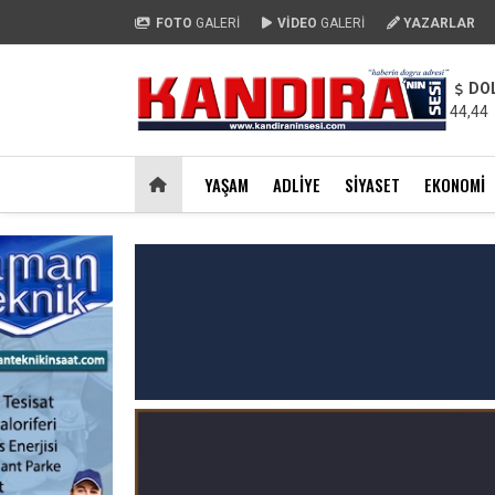
FOTO
GALERİ
VİDEO
GALERİ
YAZARLAR
DO
44,44
YAŞAM
ADLIYE
SIYASET
EKONOMI