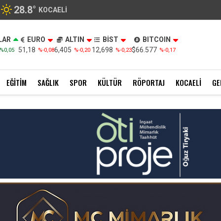
28.8
°
KOCAELI
LAR
EURO
ALTIN
BİST
BITCOIN
51,18
6,405
12,698
$66.577
%0,05
%-0,08
%-0,20
%-0,23
%-0,17
EĞITIM
SAĞLIK
SPOR
KÜLTÜR
RÖPORTAJ
KOCAELI
GE