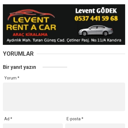
Kandıra’da Görkemli Düğün!
Kandıra’da 6 Ağustos
Ebrar Yaman ile Bulut Koca
Perşembe Günü Planlı
Bir Ömür Boyu “Evet”
Elektrik Kesintisi! 16 Mahalle
Etkilenecek
Kandıra Belediyesi’nden Fındık Hasadı Öncesi Üreticiye Yol
Desteği