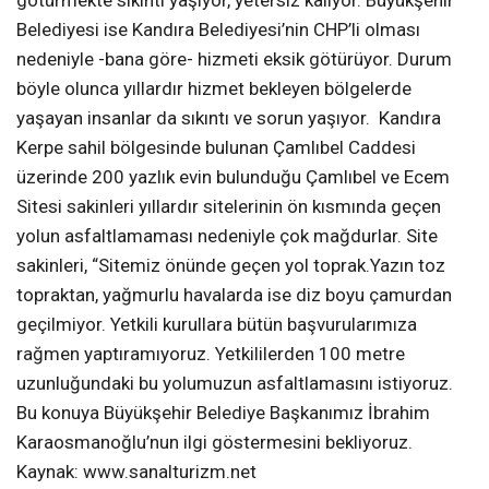
KANDIRA bölgesi her geçen gün gelişiyor, büyüyor.
Turizm bölgesi ilan edilip çalışmalar bu yöne kaydırılınca
yerli ve yabancı zenginlerde Kandıra bölgesinde yer
kapmak, yazlık ve site yapmak için kolları sıvadılar bile.
Kandıra Belediyesi hızla gelişen bu bölgeye hizmet
götürmekte sıkıntı yaşıyor, yetersiz kalıyor. Büyükşehir
Belediyesi ise Kandıra Belediyesi’nin CHP’li olması
nedeniyle -bana göre- hizmeti eksik götürüyor. Durum
böyle olunca yıllardır hizmet bekleyen bölgelerde
yaşayan insanlar da sıkıntı ve sorun yaşıyor. Kandıra
Kerpe sahil bölgesinde bulunan Çamlıbel Caddesi