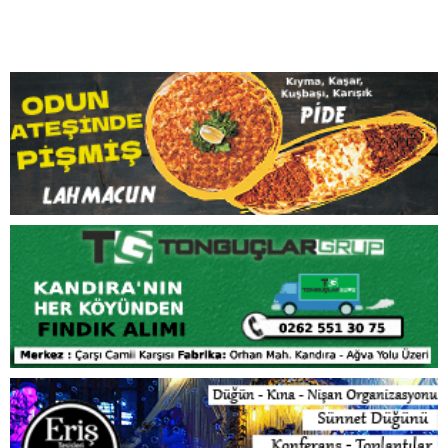
üzerinde 200 yazlık evin bulunduğu Çamlıbel ve Ecem
Sitesi sakinleri yıllardır sitelerinin ön kısmında geçen
yolun asfaltlamaması nedeniyle çok mağdurlar. Site
sakinleri, “Sitemiz önünde geçen yol toprak.Yazın toz
topraktan, yağmurlu havalarda ise diz boyu çamurdan
geçilmiyor. Yetkili kurullara bütün başvurularımıza
rağmen yaptıramıyoruz. Yetkililerden 100 metre
uzunluğundaki bu yolumuzun asfaltlamasını istiyoruz.
Bu konuya Büyükşehir Belediye Başkanımız İbrahim
Karaosmanoğlu’nun ilgi göstermesini bekliyoruz.
Kaynak: www.sanalturizm.net