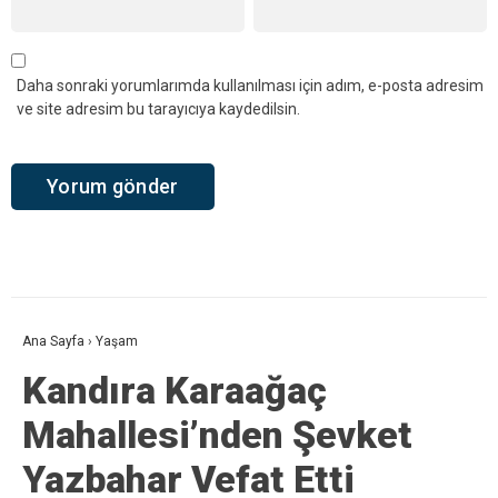
YORUMLAR
Bir yanıt yazın
Yorum
*
Ad
*
E-posta
*