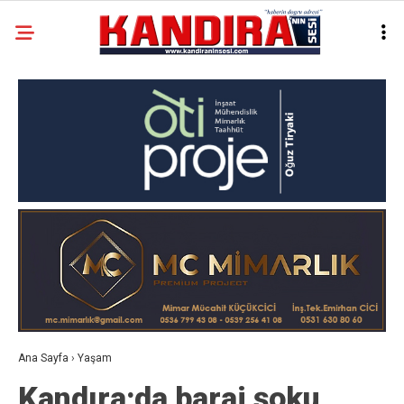
Ana Sayfa
›
Yaşam
Kandıra;da baraj şoku