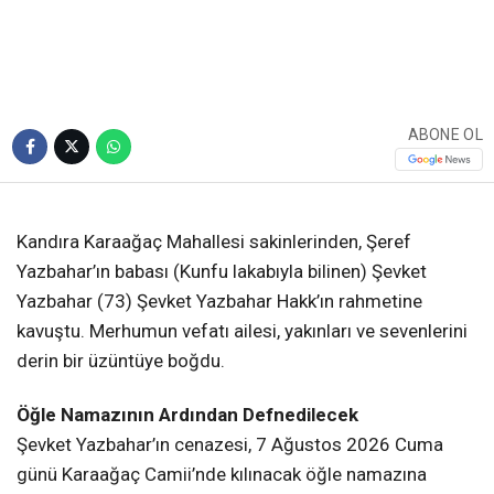
Yazbahar Vefat Etti
Kandıra Karaağaç Mahallesi sakinlerinden Şevket
Yazbahar hayatını kaybetti. Merhum, Karaağaç
Camii’nde kılınacak öğle namazının ardından
mahalle mezarlığında son yolculuğuna
uğurlanacak.
Giriş: 07-08-2026 11:20
662
Yaşam
Güncelleme: 07-08-2026 11:20
Kaynak: Ünal CANKURT