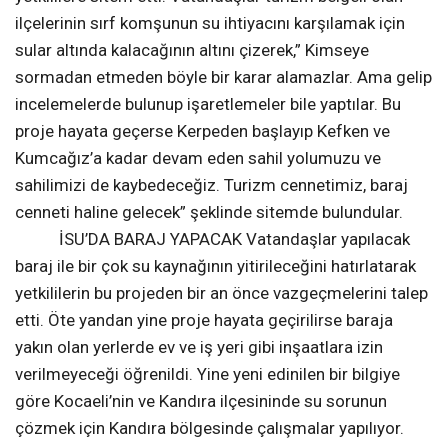
bütün derelerde birer baraj kurulacak. ADI:
KUMCAĞIZ BARAJI Proje alanı içinde iddialara göre
Kurtyeri Köyü ile mahalleri Petrol, Nebioğlu, Aşağı
Kurtyeri, Yukarı Kurtyeri, Çağlar, Ballar Köyü ve
mahalleleri Rıdvanlı, Recepler ve Duraklı köyü Gölbaşı
Mahallesinin bulunduğu denize 2 km uzaklıktaki alan
seçildi. Bu proje hayata geçirildiği takdirde 3 köy ile 8
mahallesinin nerdeyse tamamı ya sular altında kalacak
ya da güvenlik havzası içerisinde yer alacak. Kumcağız
Barajı adı verilmek istenen projeyi duyan vatandaşlar ise
yetkililere sitem etti. Vatandaşlar turizm belgeli olan
ilçelerinin sırf komşunun su ihtiyacını karşılamak için
sular altında kalacağının altını çizerek,” Kimseye
sormadan etmeden böyle bir karar alamazlar. Ama gelip
incelemelerde bulunup işaretlemeler bile yaptılar. Bu
proje hayata geçerse Kerpeden başlayıp Kefken ve