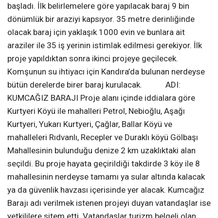
edinen vatandaşlar, ilçede 9 bin metre kare bir alanda
35 metre derinliğinde bir baraj yapılacağını, ayrıca bu
barajı yapmak için yaklaşık 1000 ev ile 35 iş yerininde
istimlak edileceğini öğrenince, duruma tepki gösterdi
BİN EV 35 İŞ YERİ İSTİMLAK EDİLECEK Edinilen
bilgilere göre; İstanbul’un su sorununu çözmek için
çözüm arayan İSKİ, bir proje hazırladı. Projeyi kendi
adına yapması için DSİ’ye verdi. Proje için uygun yer
arayan DSİ yetkilileri incelemelerini Kandıra’da yapmaya
başladı. Uygun noktayı bulduktan sonra baraj alanında
istimlak edilecek yerler ve maliyetleri hesaplanmaya
başladı. İlk belirlemelere göre yapılacak baraj 9 bin
dönümlük bir araziyi kapsıyor. 35 metre derinliğinde
olacak baraj için yaklaşık 1000 evin ve bunlara ait
araziler ile 35 iş yerinin istimlak edilmesi gerekiyor. İlk
proje yapıldıktan sonra ikinci projeye geçilecek.
Komşunun su ihtiyacı için Kandıra’da bulunan nerdeyse