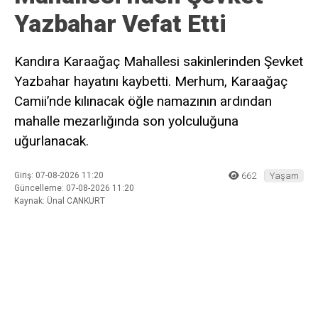
Ad
*
E-posta
*
Daha sonraki yorumlarımda kullanılması için adım, e-posta adresim
ve site adresim bu tarayıcıya kaydedilsin.
Ana Sayfa
›
Yaşam
Kandıra Karaağaç
Mahallesi’nden Şevket