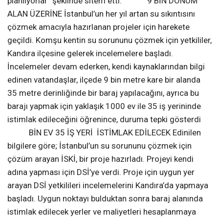
Kandıra, İstanbul’un su ihtiyacının karşılanması için feda
mı ediliyor. Kurtyeri mevkii’nde Melen Çayı’ndan gelen
suyu depolamak için büyük bir baraj için inceleme
başlatılması köylüleri ayağa kaldırdı Kandıra ilçesinde
İstanbul’un susuzluk sorununu çözmek amacıyla 9 bin
dönüm üzerinde bir baraj yapılacağı duyumları üzerine,
vatandaşlar “Turizm cenneti yapacağız dediler, şimdi
ilçeyi sular altına gömüp, baraj cenneti yapmayı
planlıyorlar” şeklinde sitem etti. 9 BİN DÖNÜM
ALAN ÜZERİNE İstanbul’un her yıl artan su sıkıntısını
çözmek amacıyla hazırlanan projeler için harekete
geçildi. Komşu kentin su sorununu çözmek için yetkililer,
Kandıra ilçesine gelerek incelemelere başladı.
İncelemeler devam ederken, kendi kaynaklarından bilgi