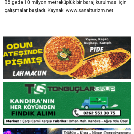
Kumcağız’a kadar devam eden sahil yolumuzu ve
sahilimizi de kaybedeceğiz. Turizm cennetimiz, baraj
cenneti haline gelecek” şeklinde sitemde bulundular.
İSU’DA BARAJ YAPACAK Vatandaşlar yapılacak
baraj ile bir çok su kaynağının yitirileceğini hatırlatarak
yetkililerin bu projeden bir an önce vazgeçmelerini talep
etti. Öte yandan yine proje hayata geçirilirse baraja
yakın olan yerlerde ev ve iş yeri gibi inşaatlara izin
verilmeyeceği öğrenildi. Yine yeni edinilen bir bilgiye
göre Kocaeli’nin ve Kandıra ilçesininde su sorunun
çözmek için Kandıra bölgesinde çalışmalar yapılıyor.
Bölgede 10 milyon metreküplük bir baraj kurulması için
çalışmalar başladı. Kaynak: www.sanalturizm.net