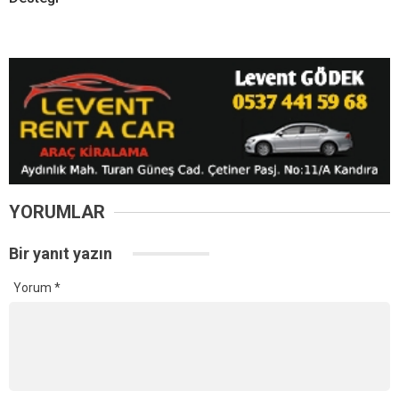
Kandıra’da Görkemli Düğün!
Kandıra’da 6 Ağustos
Ebrar Yaman ile Bulut Koca
Perşembe Günü Planlı
Bir Ömür Boyu “Evet”
Elektrik Kesintisi! 16 Mahalle
Etkilenecek
Kandıra Belediyesi’nden Fındık Hasadı Öncesi Üreticiye Yol
Desteği