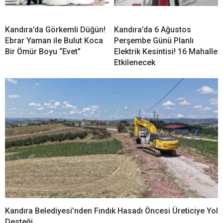
8 Ağustos Cumartesi Kandıra’da Elektrik Kesintisi!
10 Mahallede 8 Saat Elektrik Olmayacak
Kandıra Karaağaç
Kandıra’da 7 Ağustos Cuma
Mahallesi’nden Şevket
Günü Planlı Elektrik
Yazbahar Vefat Etti
Kesintisi! 6 Mahalle
Etkilenecek