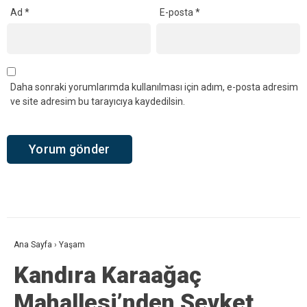
YORUMLAR
Bir yanıt yazın
Yorum
*