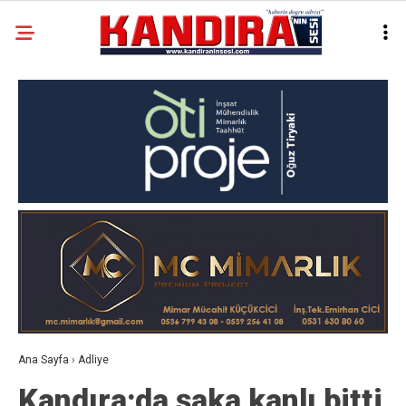
Ana Sayfa
›
Adliye
Kandıra;da şaka kanlı bitti