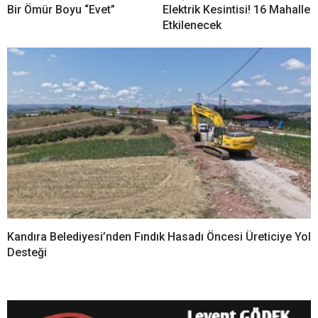
YORUMLAR
Bir yanıt yazın
Yorum
*
Ad
*
E-posta
*