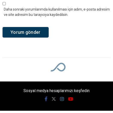
Kandıra Karaağaç Mahallesi sakinlerinden Şevket
Yazbahar hayatını kaybetti. Merhum, Karaağaç
Camii’nde kılınacak öğle namazının ardından
mahalle mezarlığında son yolculuğuna
uğurlanacak.
Giriş: 07-08-2026 11:20
660
Yaşam
Güncelleme: 07-08-2026 11:20
Kaynak: Ünal CANKURT