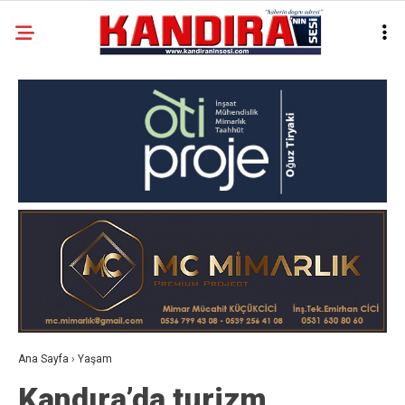
Ana Sayfa
›
Yaşam
Kandıra’da turizm