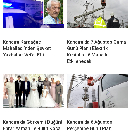
Bir Ömür Boyu “Evet”
Elektrik Kesintisi! 16 Mahalle
Etkilenecek
Kandıra Belediyesi’nden Fındık Hasadı Öncesi Üreticiye Yol
Desteği