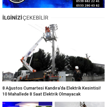
Kandıra Karaağaç
Kandıra’da 7 Ağustos Cuma
Mahallesi’nden Şevket
Günü Planlı Elektrik
Yazbahar Vefat Etti
Kesintisi! 6 Mahalle
Etkilenecek
Kandıra’da Görkemli Düğün!
Kandıra’da 6 Ağustos
Ebrar Yaman ile Bulut Koca
Perşembe Günü Planlı