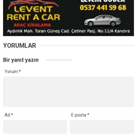
Daha sonraki yorumlarımda kullanılması için adım, e-posta adresim
ve site adresim bu tarayıcıya kaydedilsin.
Ana Sayfa
›
Yaşam
Kandıra Karaağaç
Mahallesi’nden Şevket
Yazbahar Vefat Etti