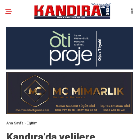
Ana Sayfa
›
Eğitim
Kandıra’da velilere