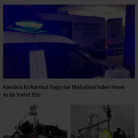
8 Ağustos Cumartesi
Kandıra’da 7 Ağustos Cuma
Kandıra’da Elektrik Kesintisi!
Günü Planlı Elektrik
10 Mahallede 8 Saat Elektrik
Kesintisi! 6 Mahalle
Olmayacak
Etkilenecek
Kandıra’da Görkemli Düğün!
Kandıra’da 6 Ağustos
Ebrar Yaman ile Bulut Koca
Perşembe Günü Planlı
Bir Ömür Boyu “Evet”
Elektrik Kesintisi! 16 Mahalle
Etkilenecek