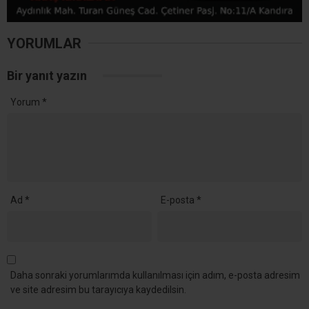
Ana Sayfa
›
Yaşam
8 Ağustos Cumartesi
Kandıra’da Elektrik
Kesintisi! 10 Mahallede 8
Saat Elektrik Olmayacak
Kandıra’da 8 Ağustos Cumartesi günü SEDAŞ’ın
planlı çalışmaları kapsamında çok sayıda