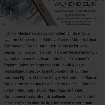
başkanlığında gerçekleşen toplantının ilk gündem
maddesi Eğitim, Kültür ve Sosyal Hizmetler ile Plan ve
Bütçe komisyonlarına havale edilmiş olan, İl Kültür ve
Turizm Müdürlüğü, Müze Müdürlüğü ile İl Halk
Kütüphanesi faaliyetlerinde kullanılmak üzere 1 adet
binek araç satın alımı ile ilgili komisyon raporlarının
karara bağlanması oldu. Yapılan oylama sonucunda oy
birliği ile 1 adet binek aracın satın alımına karar verildi.
Birleşimin ikinci gündem maddesi, Kocaeli-Sakarya Kıyı
Bandı Kültür ve Turizm Koruma Birliği’nde görev alacak
üyelerin seçimi idi. Meclis üyeleri İsmail Akalın, Haluk
Şen, Muhammet Karaosmanoğlu ve Recep Şenol birlikte
görev almak üzere seçildi. BİRDENBİRE TURİZM
KENTİNE DÖNÜŞMEK KOLAY DEĞİL İl Genel Meclisi’nin
birleşiminide hazır bulunan İl Kültür ve Turizm Müdürü
Adnan Zamburkan ise müdürlüğün faaliyetleri hakkında
meclis üyelerine bilgiler aktardı. Kocaeli’nin büyük bir