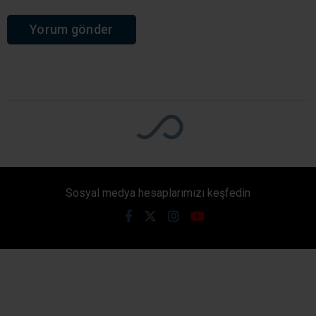
mahallede elektrik kesintisi uygulanacak.
Döngelli, Ferizli, İncecik, Mancarlar, Pelitpınarı,
Seyitaliler, Sinanlıbilalli, Süllü, Akbal ve Akdurak’ta
bazı bölgelerde kesinti 09.00-17.00 saatleri
arasında gerçekleşecek.
Giriş: 08-08-2026 06:25
465
Yaşam
Güncelleme: 08-08-2026 06:33
Kaynak: Ünal CANKURT