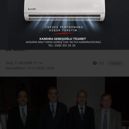
Koruma Birliği seçildi
İl Genel Meclisi’nin mayıs ayı toplantısında meclis
üyelerine hitap eden İl Kültür ve Turizm Müdürü
Adnan Zamburkan, “Kocaeli’nin turizmle barışık
bir kent…
Giriş: 11-05-2009 17:14
100
Yaşam
Güncelleme: 10-12-2025 23:56