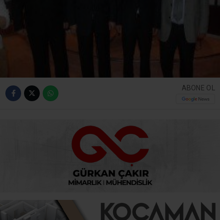
ABONE OL
İl Genel Meclisi’nin mayıs ayı toplantısında meclis
üyelerine hitap eden İl Kültür ve Turizm Müdürü Adnan
Zamburkan, “Kocaeli’nin turizmle barışık bir kent
olacağına inanıyorum” dedi İl Genel Meclisi’nin mayıs
ayı toplantısının ilk birleşimi dün Valilik Yüzüncü Yıl
Toplantı Salonu’nda gerçekleştirildi. Ali Ayaz’ın