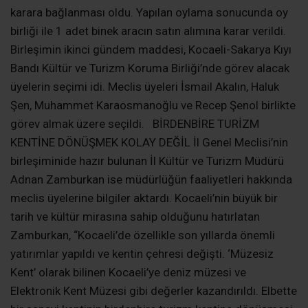
tarih ve kültür mirasına sahip olduğunu hatırlatan
Zamburkan, “Kocaeli’de özellikle son yıllarda önemli
yatırımlar yapıldı ve kentin çehresi değişti. ‘Müzesiz
Kent’ olarak bilinen Kocaeli’ye deniz müzesi ve
Elektronik Kent Müzesi gibi değerler kazandırıldı. Elbette
bir sanayi kentinin birdenbire turizm kentine dönüşmesi
kolay değildir. Sanayinin koruma ve kullanma dengesi
içerisinde kaydedeceğimiz ilerlemeyle Kocaeli’nin
turizmle barışık bir kent olacağına inanıyorum” dedi.
Zamburkan Kocaeli’de turizm belgeli 40 otel ve bu
otellerde 5 bin 28 yatak bulunduğunu da belirterek,
“Yatak sayımız yeterli değildir” dedi.