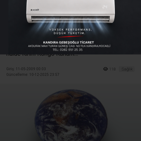
virüsünden öldü
Kandıra Belediye Başkanı Mustafa Öğren'in Bolu
Köroğlu Devlet Hastanesi&#8217;nde görevli
hemşire yeğeni Arzu Ögren (27), kene ısırmadığı
halde Kırım Kongo Kanam…
Giriş: 11-05-2009 00:03
118
Sağlık
Güncelleme: 10-12-2025 23:57