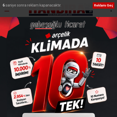
4
saniye sonra reklam kapanacaktır.
Reklamı Geç
Ana Sayfa
›
Sağlık
Kene ısırmadı ama kene