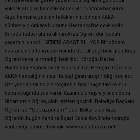
yüksek ateş ve halsizlik nedeniyle doktora başvurdu.
Arzu hemşire, yapılan tetkiklerin ardından KKKA
şüphesiyle Ankara Numune Hastanesi’ne sevk edildi.
Burada tedavi altına alınan Arzu Ögren, dün sabah
yaşamını yitirdi. SEBEBİ ARAŞTIRILIYOR Bir dönem
hastanenin intaniye servisinde de çalıştığı belirtilen Arzu
Ögren’i kene ısırmadığı belirtildi. Köroğlu Devlet
Hastanesi Başhekimi Dr. Hüseyin İka, Hemşire ÖğrenDe
KKKA hastalığının nasıl bulaştığının araştırıldığı söyledi.
Öte yandan talihsiz hemşirenin Bekirpaşa’daki evinde
baba ocağında yas vardı. Kızının ölümüyle yıkılan Baba
Nizamettin Öğren, sinir krizleri geçirdi. Belediye Başkanı
Öğren ise “”Çok üzgünüm”” dedi Bekar olan Arzu
Öğren’in, bugün Kandıra İlçesi Dalca Köyü’nde toprağa
verileceği bildirildiKaynak: www.sanalturizm.net