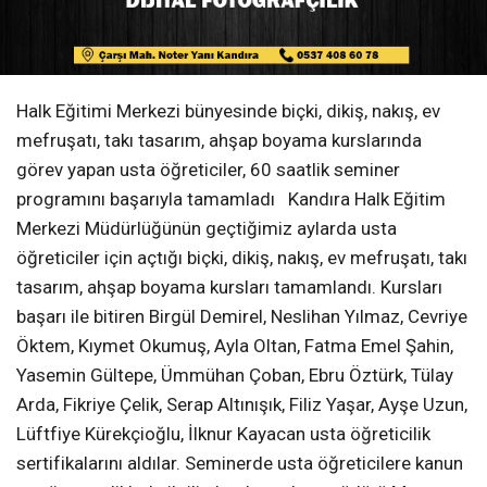
Halk Eğitimi Merkezi bünyesinde biçki, dikiş, nakış, ev
mefruşatı, takı tasarım, ahşap boyama kurslarında
görev yapan usta öğreticiler, 60 saatlik seminer
programını başarıyla tamamladı Kandıra Halk Eğitim
Merkezi Müdürlüğünün geçtiğimiz aylarda usta
öğreticiler için açtığı biçki, dikiş, nakış, ev mefruşatı, takı
tasarım, ahşap boyama kursları tamamlandı. Kursları
başarı ile bitiren Birgül Demirel, Neslihan Yılmaz, Cevriye
Öktem, Kıymet Okumuş, Ayla Oltan, Fatma Emel Şahin,
Yasemin Gültepe, Ümmühan Çoban, Ebru Öztürk, Tülay
Arda, Fikriye Çelik, Serap Altınışık, Filiz Yaşar, Ayşe Uzun,
Lüftfiye Kürekçioğlu, İlknur Kayacan usta öğreticilik
sertifikalarını aldılar. Seminerde usta öğreticilere kanun