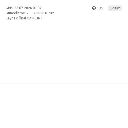
Giriş: 23-07-2026 01:32
1351
Eğitim
Güncelleme: 23-07-2026 01:32
Kaynak: Ünal CANKURT
ABONE OL
Kandıra Kaymakamı Ömer Lütfi Yaran, İlçe Millî Eğitim