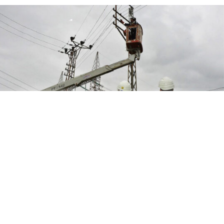
ABONE OL
Sakarya Elektrik Dağıtım A.Ş. (SEDAŞ), şebeke bakım ve
iyileştirme çalışmaları kapsamında 7 Ağustos 2026