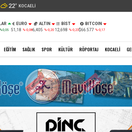
22
°
KOCAELI
LAR
EURO
ALTIN
BİST
BITCOIN
51,18
6,405
12,698
$66.577
%0,05
%-0,08
%-0,20
%-0,23
%-0,17
EĞITIM
SAĞLIK
SPOR
KÜLTÜR
RÖPORTAJ
KOCAELI
GE