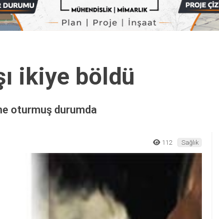
ı ikiye böldü
ine oturmuş durumda
112
Sağlık