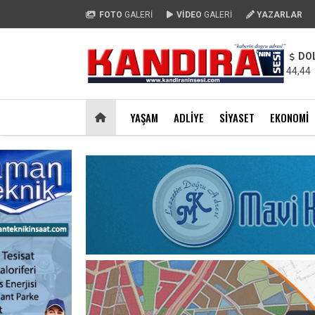
FOTO
GALERİ
VİDEO
GALERİ
YAZARLAR
DO
44,44
YAŞAM
ADLIYE
SIYASET
EKONOMI