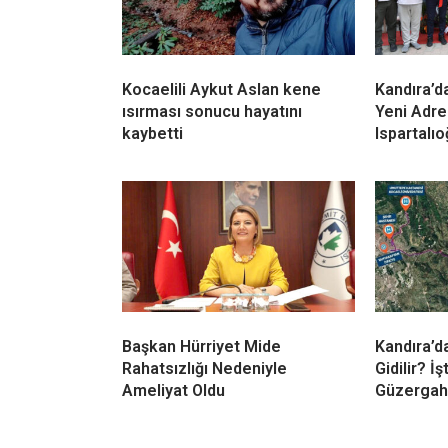
Kocaelili Aykut Aslan kene
Kandıra’da
ısırması sonucu hayatını
Yeni Adre
kaybetti
Ispartalıo
Başkan Hürriyet Mide
Kandıra’d
Rahatsızlığı Nedeniyle
Gidilir? İ
Ameliyat Oldu
Güzergah