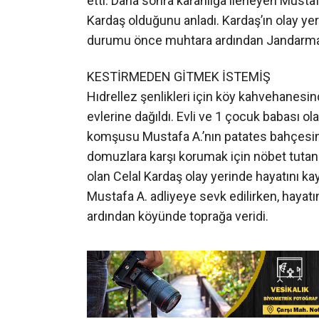
komşusu Mustafa A.’nın patates bahçesini 
domuzlara karşı korumak için nöbet tutan
olan Celal Kardaş olay yerinde hayatını ka
Mustafa A. adliyeye sevk edilirken, hayat
ardından köyünde toprağa veridi.
İLGİNİZİ
ÇEKEBİLİR
Kasten Yaralama Suçundan
Kandıra’da
Aranıyordu! Kandıra’da
bahçesin