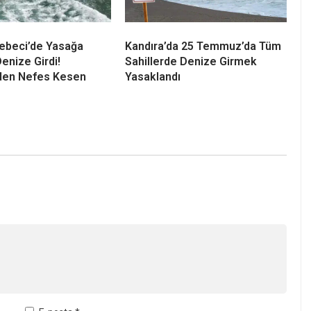
E-posta
*
-posta adresim ve site adresim bu tarayıcıya kaydedilsin.