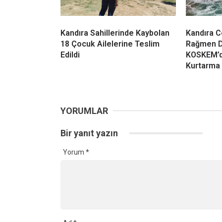
Yorum
*
Ad
*
Daha sonraki yorumlarımda kullanılması için adım, e