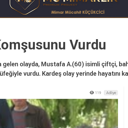
Komşusunu Vurdu
gelen olayda, Mustafa A.(60) isimli çiftçi, b
feğiyle vurdu. Kardeş olay yerinde hayatını k
119
Adliye