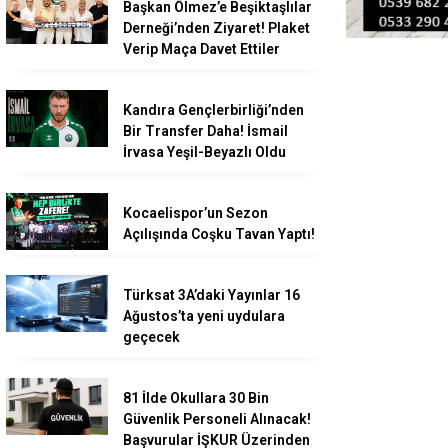
Başkan Ölmez’e Beşiktaşlılar
Derneği’nden Ziyaret! Plaket
Verip Maça Davet Ettiler
Kandıra Gençlerbirliği’nden
Bir Transfer Daha! İsmail
İrvasa Yeşil-Beyazlı Oldu
Kocaelispor’un Sezon
Açılışında Coşku Tavan Yaptı!
Türksat 3A’daki Yayınlar 16
Ağustos’ta yeni uydulara
geçecek
81 İlde Okullara 30 Bin
Güvenlik Personeli Alınacak!
Başvurular İŞKUR Üzerinden