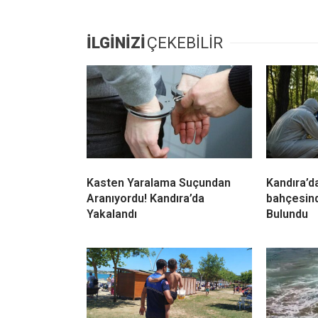
Yakalandı
Bulundu
Kandıra Sahillerinde Kaybolan
Kandıra C
18 Çocuk Ailelerine Teslim
Rağmen De
Edildi
KOSKEM’d
Kurtarma
YORUMLAR
Bir yanıt yazın