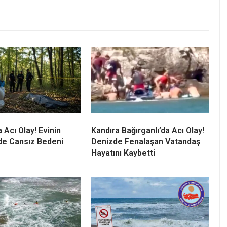
Hayatını Kaybetti
ebeci’de Yasağa
Kandıra’da 25 Temmuz’da Tüm
nize Girdi!
Sahillerde Denize Girmek
en Nefes Kesen
Yasaklandı