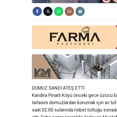
DOMUZ SANDI ATEŞ ETTİ
Kandıra Pınarlı Köyü önceki gece üzücü bir 
tarlasını domuzlardan korumak için av tüfe
saat 02.00 sularında nöbet tuttuğu esnada
etti. Daha sonra karanlığa ilerleyen Must
Kardaş olduğunu anladı. Kardaş’ın olay ye
durumu önce muhtara ardından Jandarmaya
KESTİRMEDEN GİTMEK İSTEMİŞ
Hıdrellez şenlikleri için köy kahvehanesin
evlerine dağıldı. Evli ve 1 çocuk babası o