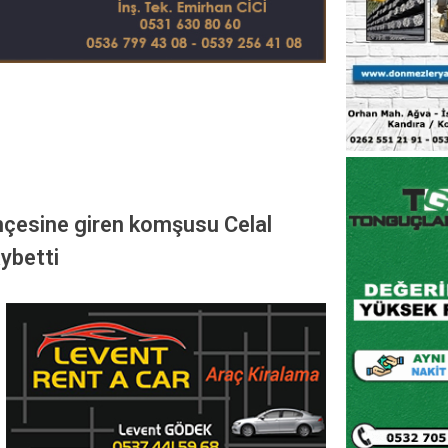
ahçesine giren komşusu Celal
aybetti