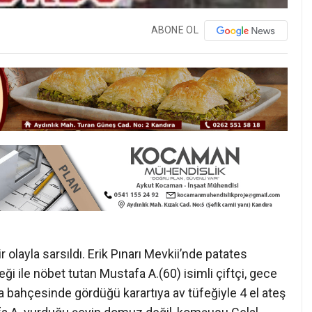
ABONE OL
olayla sarsıldı. Erik Pınarı Mevkii’nde patates
ği ile nöbet tutan Mustafa A.(60) isimli çiftçi, gece
 bahçesinde gördüğü karartıya av tüfeğiyle 4 el ateş
afa A. vurduğu şeyin domuz değil, komşusu Celal
rinde hayatını kaybetmesiyle şok olan Mustafa A.
 bildirerek teslim oldu.
de toplantı düzenleyen köylüler, toplantının ardından
lan Celal Kardaş da evine kestirmeden gitmek için