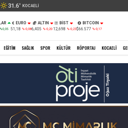
31.6
°
KOCAELI
LAR
EURO
ALTIN
BİST
BITCOIN
51,18
6,405
12,698
$66.577
%0,05
%-0,08
%-0,20
%-0,23
%-0,17
EĞITIM
SAĞLIK
SPOR
KÜLTÜR
RÖPORTAJ
KOCAELI
GE