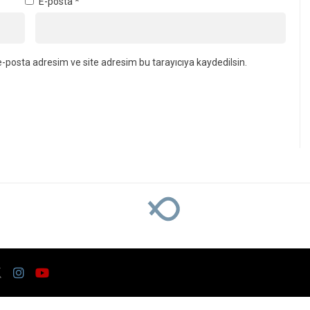
nde Cansız Bedeni Bulundu
 Olay! Evinin bahçesi
u
lu Mahallesi’nde yaşayan 65 yaşındaki İrfan 
iş halde bulundu. Olayla ilgili jandarma ekiple
Kaynak: Ünal CANKURT
4924
Adliye