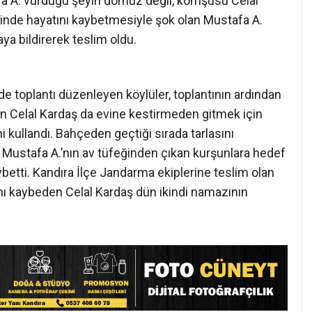
kullandı. Bahçeden geçtiği sırada tarlasını
 Mustafa A.’nın av tüfeğinden çıkan kurşunlara hedef
ybetti. Kandıra İlçe Jandarma ekiplerine teslim olan
ını kaybeden Celal Kardaş dün ikindi namazının
 Acı Olay! Evinin
Kandıra Bağırganlı’da Acı Olay!
de Cansız Bedeni
Denizde Fenalaşan Vatandaş