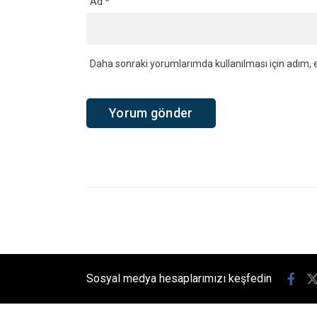
Ana Sayfa
›
Adliye
›
Kandıra’da Acı Olay! Evinin bahçesi
Kandıra’da Acı
Bedeni Bulund
Kandıra’nın Balaban Köyü Kocaoğ
evinin bahçesinde hayatını kaybetm
Giriş: 04-08-2026 09:11
Güncelleme: 05-08-2026 17:32