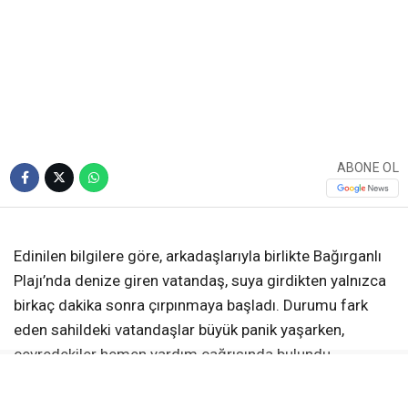
Kaybetti
Kandıra Bağırganlı Plajı’nda serinlemek için
denize giren bir vatandaş, kısa süre sonra
fenalaşarak boğulma tehlikesi geçirdi. Sahilde
yaşanan panik dolu anlarda çevredeki
vatandaşlar ve cankurtaran ekipleri zamanla
yarıştı. Ancak hastaneye kaldırılan talihsiz
vatandaş, doktorların tüm müdahalelerine
rağmen yaşamını yitirdi.
Giriş: 30-07-2026 07:14
3660
Adliye
Güncelleme: 30-07-2026 07:14
Kaynak: Ünal CANKURT