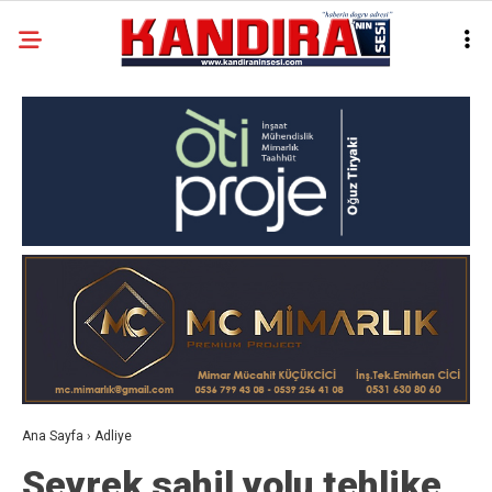
Ana Sayfa
›
Adliye
Seyrek sahil yolu tehlike