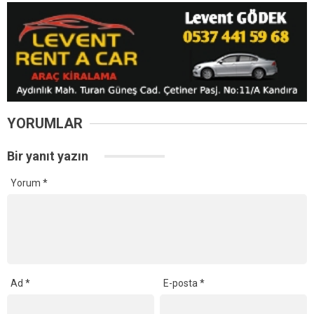
Rağmen Denize Girdi!
Tüm Sahillerde Denize
KOSKEM’den Nefes Kesen
Girmek Yasaklandı
Kurtarma
Kandıra’da 24 Temmuz Cuma Günü Tüm Sahillerde Denize
Girmek Yasaklandı