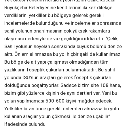
Seyrek Tek Sitesi ve çok sayı da yazlıkçıların kullandığı
sahil yolunun saçtığı tehlike karşısında Seyrek sakinleri
Kocaeli Büyükşehir Belediyesine defalarca dilekçe
vermelerine rağmen hiçbir çalışma başlatılmadığını öne
sürdüler.
Araçlar denize uçabilir
Tek Sitesi Yönetim Kurulu üyesi Nazım Çelik, Kocaeli
Büyükşehir Belediyesine kendilerinin iki kez dilekçe
verdiklerini yetkililer bu bölgeye gelerek gerekli
incelemelerde bulunduğunu ve incelemeler sonrasında
sahil yolunun onarılmasının çok yüksek rakamlara
ulaşması nedeniyle de vazgeçildiğini iddia etti. “Çelik;