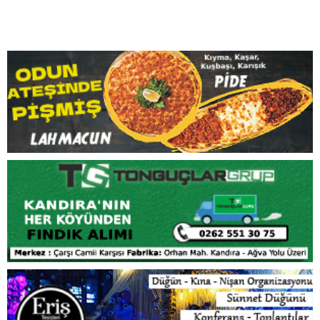
Sahil yolunun heyelan sonrasında büyük bölümü denize
aktı. Önlem alınmazsa bu yol hiçbir şekilde kullanılmaz.
Bu bölge de alt yapı çalışması olmadığından tüm
yazlıkların foseptik çukurları bulunmaktadır. Bu sahil
yolunda İSU’nun araçları gelerek foseptik çukurları
dolduğunda boşaltıyorlar. Sadece bizim site 108 hane,
bizim gibi yüzlerce kişinin de aynı dertleri var. Yani bu
yolun yapılmaması 500-600 kişiyi mağdur edecek.
Yetkililer biran önce gerekli önlemleri almazsa bu yolu
kullanan araçlar yolun çökmesi ile denize uçabilir”
ifadesinde bulundu.