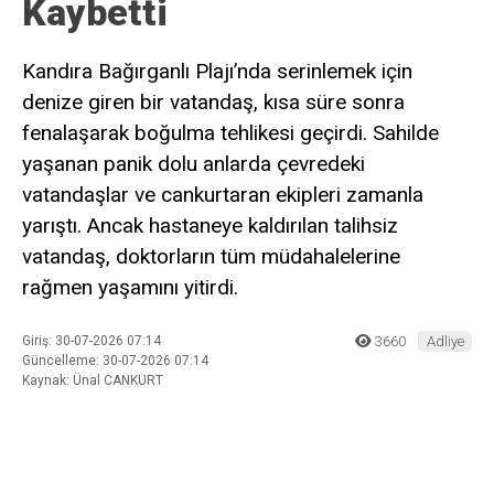
Daha sonraki yorumlarımda kullanılması için adım, e-posta adresim
ve site adresim bu tarayıcıya kaydedilsin.
Ana Sayfa
›
Adliye
Kandıra Bağırganlı’da Acı
Olay! Denizde Fenalaşan
Vatandaş Hayatını