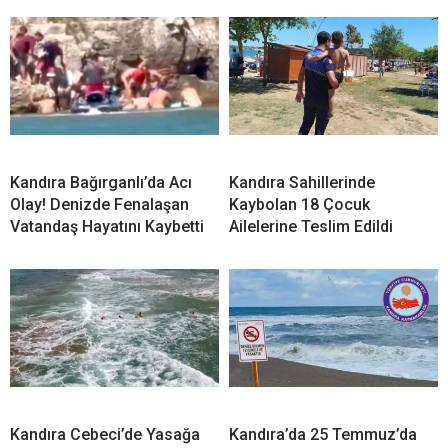
İLGİNİZİ
ÇEKEBİLİR
Kandıra’da Acı Olay! Evinin bahçesinde Cansız
Bedeni Bulundu