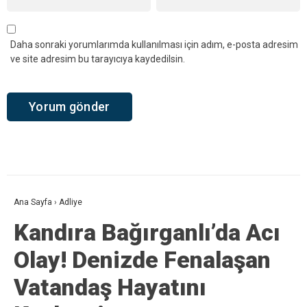
YORUMLAR
Bir yanıt yazın
Yorum
*
Ad
*
E-posta
*