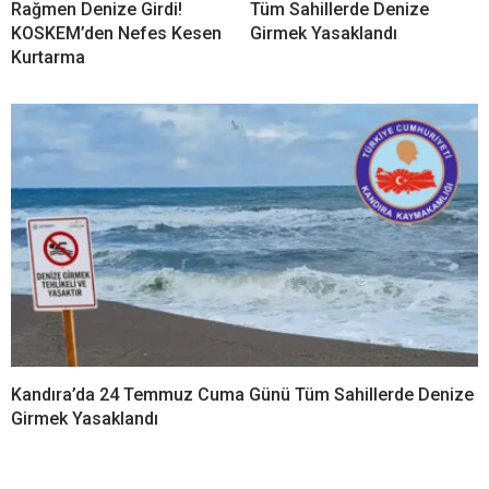
Kandıra Bağırganlı’da Acı
Kandıra Sahillerinde
Olay! Denizde Fenalaşan
Kaybolan 18 Çocuk
Vatandaş Hayatını Kaybetti
Ailelerine Teslim Edildi
Kandıra Cebeci’de Yasağa
Kandıra’da 25 Temmuz’da