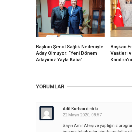
Başkan Şenol Sağlık Nedeniyle
Başkan E
Aday Olmuyor: “Yeni Dönem
Vaatleri 
Adayımız Yayla Kaba”
Kandıra’nı
YORUMLAR
Adil Kurban
dedi ki:
22 Mayıs 2020, 08:57
Sayın Amir Ateşi ve yaptığınız progr
hocamı tebrik eder ebedi saadetler di