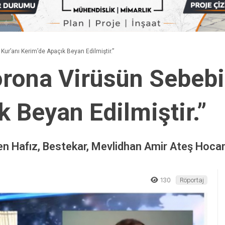
ur’anı Kerim’de Apaçık Beyan Edilmiştir.”
rona Virüsün Sebebi
 Beyan Edilmiştir.”
n Hafız, Bestekar, Mevlidhan Amir Ateş Hocamı
130
Röportaj