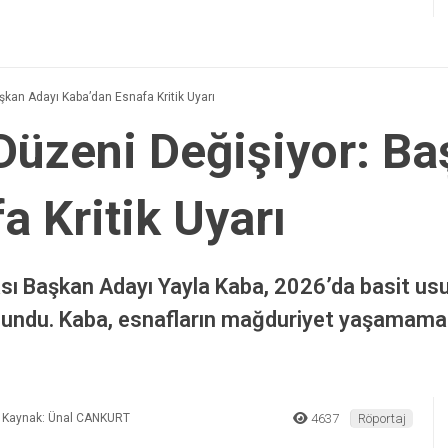
şkan Adayı Kaba’dan Esnafa Kritik Uyarı
Düzeni Değişiyor: B
a Kritik Uyarı
sı Başkan Adayı Yayla Kaba, 2026’da basit us
ulundu. Kaba, esnafların mağduriyet yaşamamal
Kaynak: Ünal CANKURT
4637
Röportaj