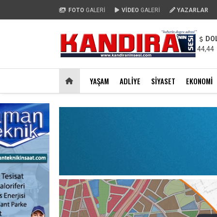
FOTO
GALERİ
VİDEO
GALERİ
YAZARLAR
DO
44,44
YAŞAM
ADLIYE
SIYASET
EKONOMI