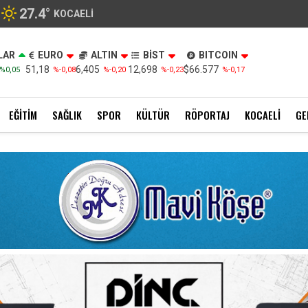
27.4
°
KOCAELI
LAR
EURO
ALTIN
BİST
BITCOIN
51,18
6,405
12,698
$66.577
%0,05
%-0,08
%-0,20
%-0,23
%-0,17
EĞITIM
SAĞLIK
SPOR
KÜLTÜR
RÖPORTAJ
KOCAELI
GE