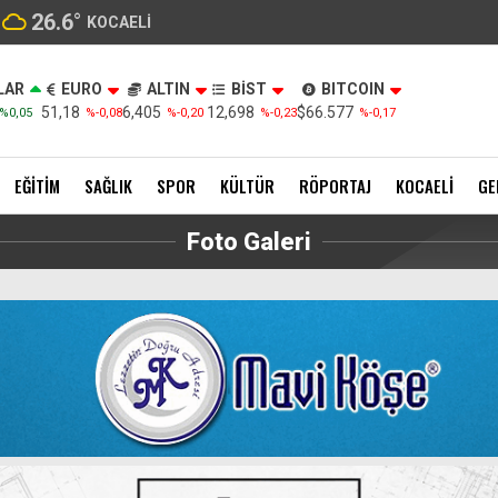
26.6
°
KOCAELI
LAR
EURO
ALTIN
BİST
BITCOIN
51,18
6,405
12,698
$66.577
%0,05
%-0,08
%-0,20
%-0,23
%-0,17
EĞITIM
SAĞLIK
SPOR
KÜLTÜR
RÖPORTAJ
KOCAELI
GE
Foto Galeri