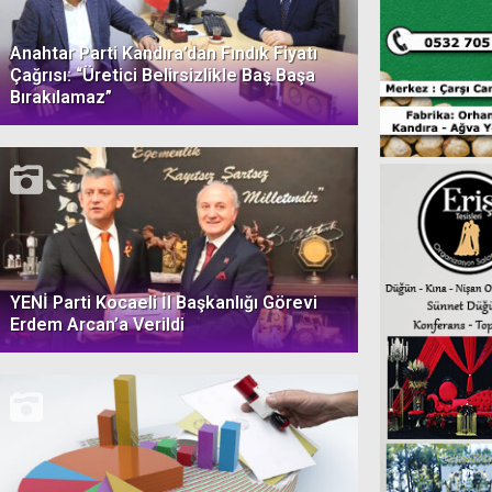
Anahtar Parti Kandıra’dan Fındık Fiyatı
Çağrısı: “Üretici Belirsizlikle Baş Başa
Bırakılamaz”
YENİ Parti Kocaeli İl Başkanlığı Görevi
Erdem Arcan’a Verildi