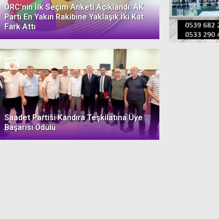
ORC’nin İlk Seçim Anketi Açıklandı: AK
Parti En Yakın Rakibine Yaklaşık İki Kat
Fark Attı
Saadet Partisi Kandıra Teşkilatına Üye
Başarısı Ödülü