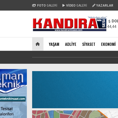
FOTO
GALERİ
VİDEO
GALERİ
YAZARLAR
DO
44,44
YAŞAM
ADLIYE
SIYASET
EKONOMI