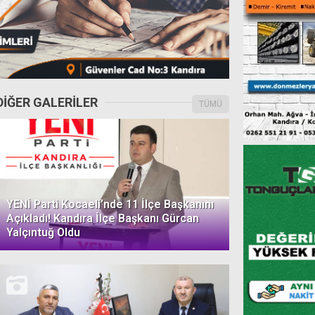
DİĞER GALERİLER
TÜMÜ
YENİ Parti Kocaeli’nde 11 İlçe Başkanını
Açıkladı! Kandıra İlçe Başkanı Gürcan
Yalçıntuğ Oldu