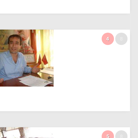
4
8
5
8