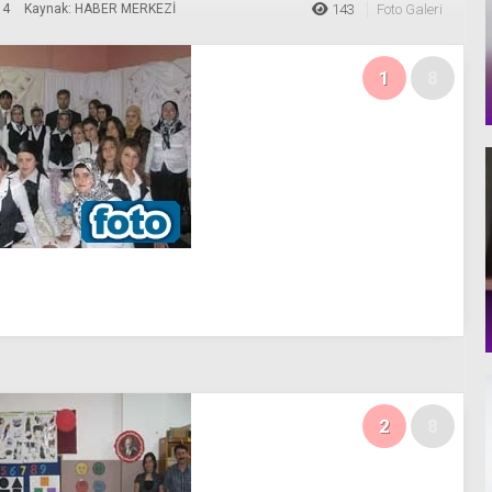
14
Kaynak: HABER MERKEZİ
143
Foto Galeri
1
8
2
8