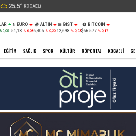
25.5
°
KOCAELI
LAR
EURO
ALTIN
BİST
BITCOIN
51,18
6,405
12,698
$66.577
%0,05
%-0,08
%-0,20
%-0,23
%-0,17
EĞITIM
SAĞLIK
SPOR
KÜLTÜR
RÖPORTAJ
KOCAELI
GE