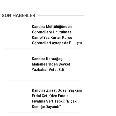
iye Başkan
iye Başkanlığı aday adaylarının