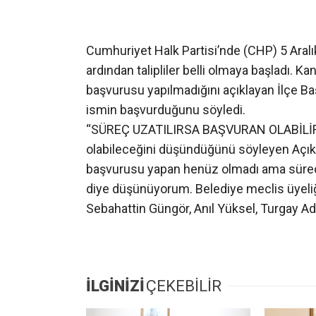
Cumhuriyet Halk Partisi’nde (CHP) 5 Aralık
ardından talipliler belli olmaya başladı. K
başvurusu yapılmadığını açıklayan İlçe Ba
ismin başvurduğunu söyledi.
“SÜREÇ UZATILIRSA BAŞVURAN OLABİLİR”B
olabileceğini düşündüğünü söyleyen Açıkg
başvurusu yapan henüz olmadı ama süreç uz