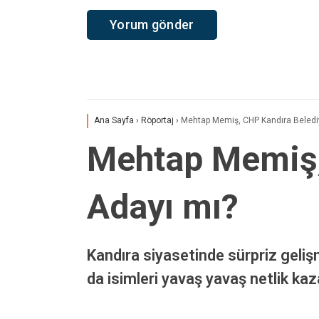
Yorum
*
Ad
*
Daha sonraki yorumlarımda kullanılması için adım, e