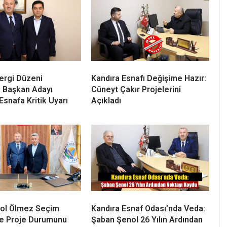
 için de resmi başvuru sayımız 3. Bu isimler;
ıgüzel.” şeklinde konuştu.
ergi Düzeni
Kandıra Esnafı Değişime Hazır: