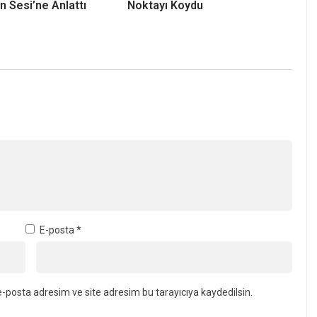
: Başkan Adayı
Cüneyt Çakır Projelerini
Esnafa Kritik Uyarı
Açıkladı
rol Ölmez Seçim
Kandıra Esnaf Odası’nda Veda:
ve Proje Durumunu
Şaban Şenol 26 Yılın Ardından
n Sesi’ne Anlattı
Noktayı Koydu