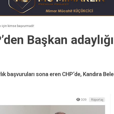
ı için kimse başvurmadı!
’den Başkan adaylığı
ylık başvuruları sona eren CHP’de, Kandıra Bele
309
Röportaj