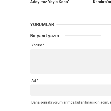
Değerlendirdi: “Kandıra İçin
Değişiyor
Güçlü Bir Temel Attık”
Kaba’dan 
Başkan Şenol Sağlık Nedeniyle
Başkan E
Aday Olmuyor: “Yeni Dönem
Vaatleri 
Adayımız Yayla Kaba”
Kandıra’nı
YORUMLAR
Bir yanıt yazın