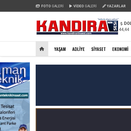
FOTO
GALERİ
VİDEO
GALERİ
YAZARLAR
DO
44,44
YAŞAM
ADLIYE
SIYASET
EKONOMI