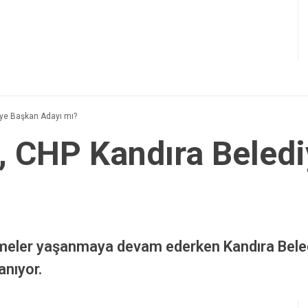
E-posta
*
-posta adresim ve site adresim bu tarayıcıya kaydedilsin.