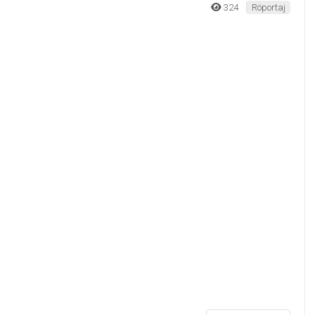
ye Başkan Adayı mı?
 CHP Kandıra Beled
şmeler yaşanmaya devam ederken Kandıra Beled
anıyor.
324
Röportaj