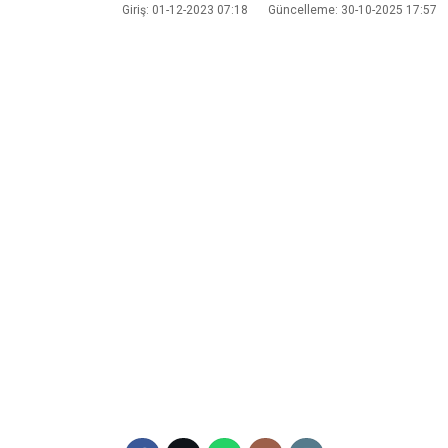
Ana Sayfa
›
Röportaj
›
Mehtap Memiş, CHP Kandıra Beledi
Mehtap Memiş,
Adayı mı?
Kandıra siyasetinde sürpriz geli
da isimleri yavaş yavaş netlik kaz
Giriş: 01-12-2023 07:18
Güncelleme: 30-10-2025 17:57