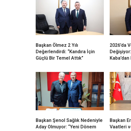
diye düşünüyorum. Belediye meclis üyeliği
Sebahattin Güngör, Anıl Yüksel, Turgay Ad
İLGİNİZİ
ÇEKEBİLİR
Başkan Ölmez 2 Yılı
2026’da V