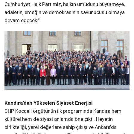
Kandıra’dan Yükselen Siyaset Enerjisi
CHP Kocaeli örgütünün ilk programında Kandıra hem
kültürel hem de siyasi anlamda öne çıktı. Heyetin
birlikteliği, yerel değerlere sahip çıkışı ve Ankara’da
sergilediği güçlü duruş, partililer arasında büyük moral
oldu. Kandıra meşhur Yoğurdu, bu anlamlı ziyaretin
sembolü olarak “yerelden genele uzanan dayanışma
mesajı”nın simgesi haline geldi.