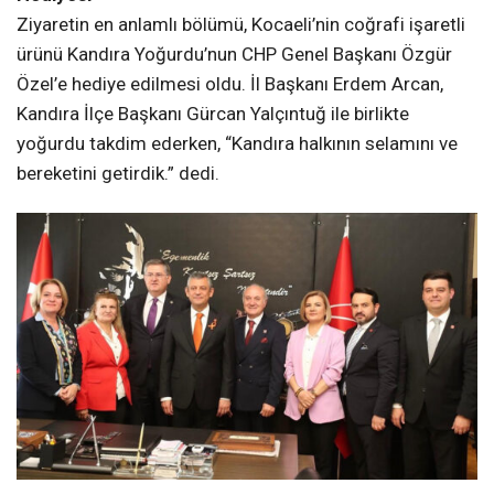
bereketini getirdik.” dedi.
Arcan: “CHP Halkın Umudunu Büyütüyor”
Ziyaret sonrası sosyal medya hesabından açıklama
yapan CHP Kocaeli İl Başkanı Erdem Arcan, birlik ve
dayanışma vurgusu yaptı: “Bugün, Yönetim Kurulumuz,
Gençlik ve Kadın Kollarımız, Meclis Üyelerimiz, Kandıra