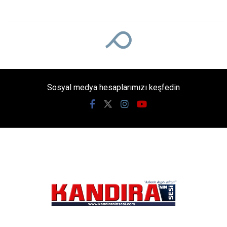
Anahtar Parti Kandıra İlçe Başkanı Hakan Akbaş,
fındık hasadı başlamasına rağmen 2026 yılı alım
fiyatının hâlâ açıklanmamasına tepki gösterdi.
Akbaş, üreticinin belirsizlik içinde bırakılmaması
ve maliyetleri karşılayacak bir fiyatın bir an önce
açıklanması çağrısında bulundu.
Giriş: 05-08-2026 18:27
1186
Siyaset
Güncelleme: 05-08-2026 18:50
Kaynak: Ünal CANKURT