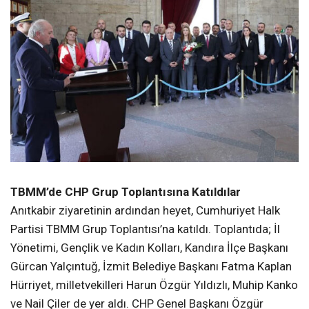
TBMM’de CHP Grup Toplantısına Katıldılar
Anıtkabir ziyaretinin ardından heyet, Cumhuriyet Halk
Partisi TBMM Grup Toplantısı’na katıldı. Toplantıda; İl
Yönetimi, Gençlik ve Kadın Kolları, Kandıra İlçe Başkanı
Gürcan Yalçıntuğ, İzmit Belediye Başkanı Fatma Kaplan
Hürriyet, milletvekilleri Harun Özgür Yıldızlı, Muhip Kanko
ve Nail Çiler de yer aldı. CHP Genel Başkanı Özgür
Özel’in ülke gündemine dair açıklamalarını salondan
takip eden Kocaeli örgütü, “adalet, emek ve demokrasi
mücadelesinde” kararlılık mesajı verdi.