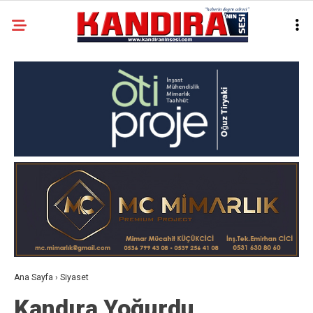
Ana Sayfa
›
Siyaset
Kandıra Yoğurdu