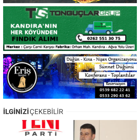
İLGİNİZİ
ÇEKEBİLİR
YENİ Parti Kocaeli’nde 11 İlçe Başkanını Açıkladı!
Kandıra İlçe Başkanı Gürcan Yalçıntuğ