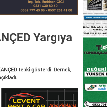
KANÇED Yargıya
 KANÇED tepki gösterdi. Dernek,
çıkladı.