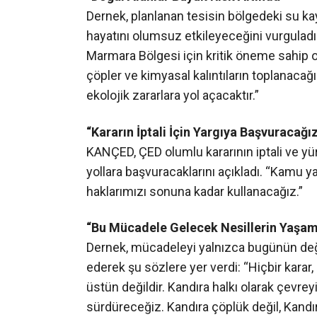
“Halkın Katılımı Göstermelik Kaldı”
KANÇED açıklamasında ÇED sürecinin sağlık
yürütülme biçimi, halkın katılımı toplantı
verilerin dikkate alınmaması nedeniyle eks
“Doğal Alanlar Büyük Risk Altında”
Dernek, planlanan tesisin bölgedeki su ka
hayatını olumsuz etkileyeceğini vurguladı
Marmara Bölgesi için kritik öneme sahip old
çöpler ve kimyasal kalıntıların toplanacağ
ekolojik zararlara yol açacaktır.”
“Kararın İptali İçin Yargıya Başvuracağı
KANÇED, ÇED olumlu kararının iptali ve y
yollara başvuracaklarını açıkladı. “Kamu y