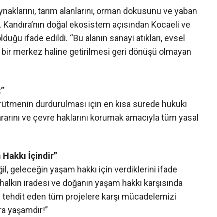
lı yürütülmediğini belirtti: “ÇED sürecinin
larının göstermelik düzeyde yapılması, bilimsel
ik ve hukuka aykırıdır.”
ynaklarını, tarım alanlarını, orman dokusunu ve yaban
. Kandıra’nın doğal ekosistem açısından Kocaeli ve
uğu ifade edildi. “Bu alanın sanayi atıkları, evsel
ı bir merkez haline getirilmesi geri dönüşü olmayan
z”
ürütmenin durdurulması için en kısa sürede hukuki
ararını ve çevre haklarını korumak amacıyla tüm yasal