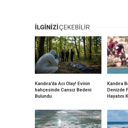
haklarımızı sonuna kadar kullanacağız.”
“Bu Mücadele Gelecek Nesillerin Yaşam 
Dernek, mücadeleyi yalnızca bugünün değil
ederek şu sözlere yer verdi: “Hiçbir karar
üstün değildir. Kandıra halkı olarak çevre
sürdüreceğiz. Kandıra çöplük değil, Kandı
İLGİNİZİ
ÇEKEBİLİR