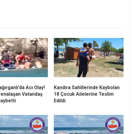
Hakkı İçindir”
, geleceğin yaşam hakkı için verdiklerini ifade
, halkın iradesi ve doğanın yaşam hakkı karşısında
yi tehdit eden tüm projelere karşı mücadelemizi
ra yaşamdır!”