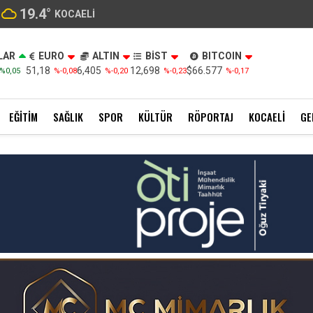
19.4
°
KOCAELI
LAR
EURO
ALTIN
BİST
BITCOIN
51,18
6,405
12,698
$66.577
%0,05
%-0,08
%-0,20
%-0,23
%-0,17
EĞITIM
SAĞLIK
SPOR
KÜLTÜR
RÖPORTAJ
KOCAELI
GE