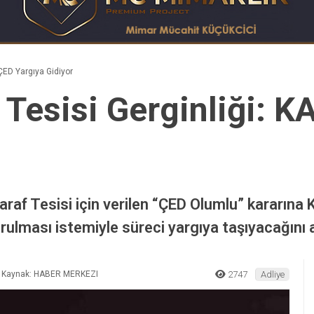
ÇED Yargıya Gidiyor
 Tesisi Gerginliği: 
raf Tesisi için verilen “ÇED Olumlu” kararına
rulması istemiyle süreci yargıya taşıyacağını a
Kaynak: HABER MERKEZI
2747
Adliye