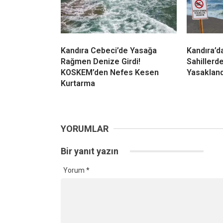
Kandıra’da Acı Olay! Evinin
Kandıra Ba
bahçesinde Cansız Bedeni
Denizde 
Bulundu
Hayatını 
Kandıra Cebeci’de Yasağa
Kandıra’
Rağmen Denize Girdi!
Sahillerd
KOSKEM’den Nefes Kesen
Yasakland