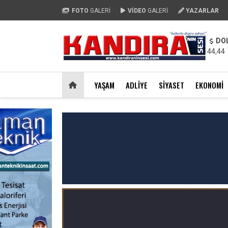
FOTO
GALERİ
VİDEO
GALERİ
YAZARLAR
DO
44,44
YAŞAM
ADLIYE
SIYASET
EKONOMI