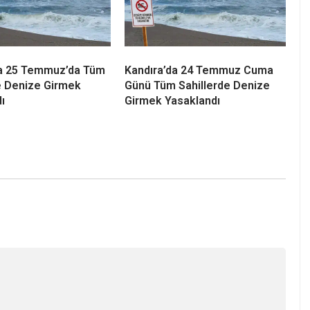
ğırganlı’da Acı Olay!
Kandıra Sahillerinde Kaybolan
Fenalaşan Vatandaş
18 Çocuk Ailelerine Teslim
Kaybetti
Edildi
da 25 Temmuz’da Tüm
Kandıra’da 24 Temmuz Cuma
e Denize Girmek
Günü Tüm Sahillerde Denize
ı
Girmek Yasaklandı