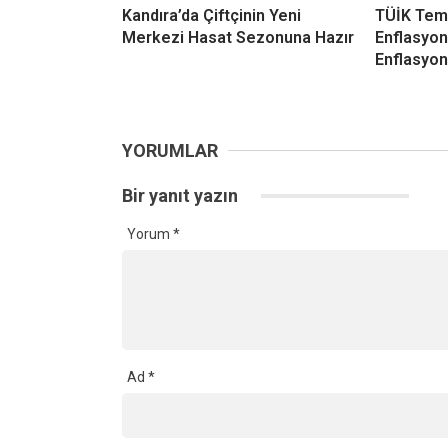
Ad
*
Daha sonraki yorumlarımda kullanılması için adım, e
Ana Sayfa
›
Ekonomi
›
Kandıra Ziraat Odası Başkanı Erdal
Kandıra Ziraat