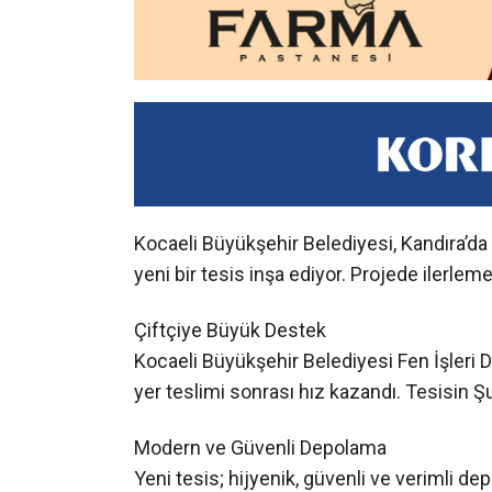
Kocaeli Büyükşehir Belediyesi, Kandıra’da
yeni bir tesis inşa ediyor. Projede ilerlem
Çiftçiye Büyük Destek
Kocaeli Büyükşehir Belediyesi Fen İşleri Da
yer teslimi sonrası hız kazandı. Tesisin 
Modern ve Güvenli Depolama
Yeni tesis; hijyenik, güvenli ve verimli de
şekilde tasarlanıyor.
Dayanıklı Yapı
Toplam 2.444 m² inşaat alanına sahip tesi
taban alanı sayesinde yüksek depolama k
Bölge Ekonomisine Katkı