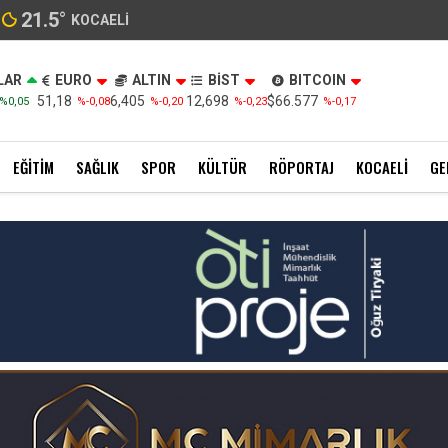
21.5
°
KOCAELI
LAR
EURO
ALTIN
BİST
BITCOIN
51,18
6,405
12,698
$66.577
%0,05
%-0,08
%-0,20
%-0,23
%-0,17
EĞITIM
SAĞLIK
SPOR
KÜLTÜR
RÖPORTAJ
KOCAELI
GE