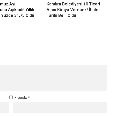
E-posta
*
-posta adresim ve site adresim bu tarayıcıya kaydedilsin.
 Çetin’den Fındık Fiyatına Sert Tepki: “Bıçak Kemiğe Dayandı”
 Odası Başkanı Erdal 