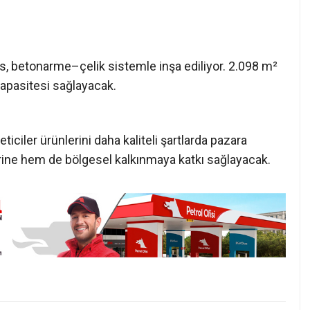
iciler ürünlerini daha kaliteli şartlarda pazara
rine hem de bölgesel kalkınmaya katkı sağlayacak.
iraat Odası Başkanı
TMO 2026 Fındık Alım
n’den Fındık Fiyatına
Fiyatlarını Açıkladı! Kocaelili
i: “Bıçak Kemiğe
Üretici Levant Fındığa 250 TL