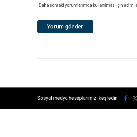
Fındık Fiyatın
Kandıra Ziraat Odası Başkanı Erdal 
karşılamadığını belirterek, “Fındık
ifadelerini kullandı.
Giriş: 07-08-2026 00:40
Güncelleme: 07-08-2026 01:12