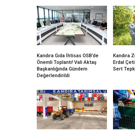
Kandıra’da Çiftçinin Yeni
TÜİK Tem
Merkezi Hasat Sezonuna Hazır
Enflasyonu
Enflasyon
YORUMLAR
Bir yanıt yazın
Yorum
*