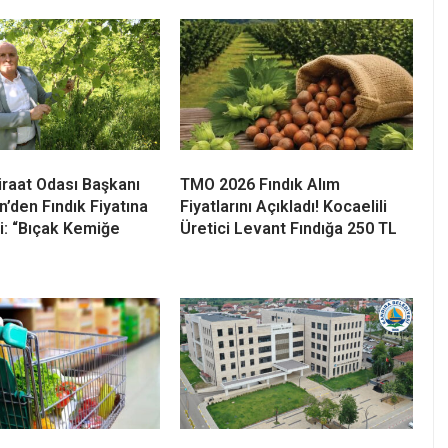
muz Ayı
Kandıra Belediyesi 10 Ticari
nu Açıkladı! Yıllık
Alanı Kiraya Verecek! İhale
 Yüzde 31,75 Oldu
Tarihi Belli Oldu