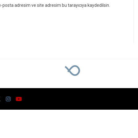
a Sert Tepki: “Bıçak 
Çetin, TMO’nun açıkladığı 2026 yılı fındık alım 
 için verilen taban fiyatı asla kabul edilemez, 
Kaynak: Ünal CANKURT
1236
Ekonomi