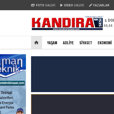
FOTO
GALERİ
VİDEO
GALERİ
YAZARLAR
DO
44,44
YAŞAM
ADLIYE
SIYASET
EKONOMI