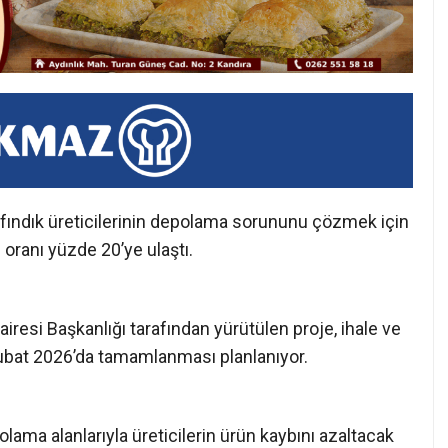
 fındık üreticilerinin depolama sorununu çözmek için
e oranı yüzde 20’ye ulaştı.
iresi Başkanlığı tarafından yürütülen proje, ihale ve
Şubat 2026’da tamamlanması planlanıyor.
polama alanlarıyla üreticilerin ürün kaybını azaltacak
s, betonarme–çelik sistemle inşa ediliyor. 2.098 m²
apasitesi sağlayacak.