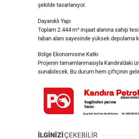
Projenin tamamlanmasıyla Kandıra’daki üret
sunabilecek. Bu durum hem çiftçinin geli
İLGİNİZİ
ÇEKEBİLİR
Kandıra Gıda İhtisas OSB’de
Kandıra Z
Önemli Toplantı! Vali Aktaş
Erdal Çeti
Başkanlığında Gündem
Sert Tepk
Değerlendirildi