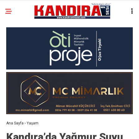
Ana Sayfa
›
Yaşam
Kandıra’da Yağmur Suyu