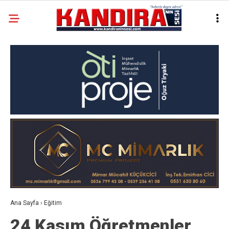
Ana Sayfa
›
Eğitim
24 Kasım Öğretmenler