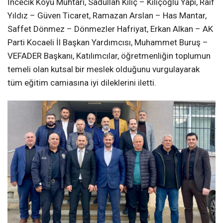
İncecik Köyü Muhtarı, Sadullah Kılıç – Kılıçoğlu Yapı, Raif
Yıldız – Güven Ticaret, Ramazan Arslan – Has Mantar,
Saffet Dönmez – Dönmezler Hafriyat, Erkan Alkan – AK
Parti Kocaeli İl Başkan Yardımcısı, Muhammet Buruş –
VEFADER Başkanı, Katılımcılar, öğretmenliğin toplumun
temeli olan kutsal bir meslek olduğunu vurgulayarak
tüm eğitim camiasına iyi dileklerini iletti.