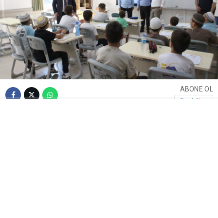
ABONE OL
Kandıra Kaymakamı Ömer Lütfi Yaran, İlçe Millî Eğitim
Müdürü Faruk Özaydın ve İlçe Müftüsü Adem Gülmek ile
birlikte Yaz Kur’an Kurslarını ziyaret ederek öğrencilerle
bir araya geldi.