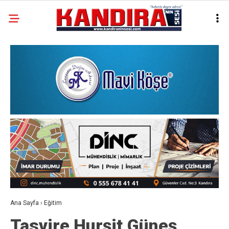
Ana Sayfa
›
Eğitim
Tasvire Hurşit Güneş