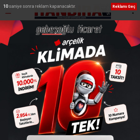
9
saniye sonra reklam kapanacaktır.
Reklamı Geç
Ana Sayfa
›
Siyaset
AK Parti İl Başkanı Talus