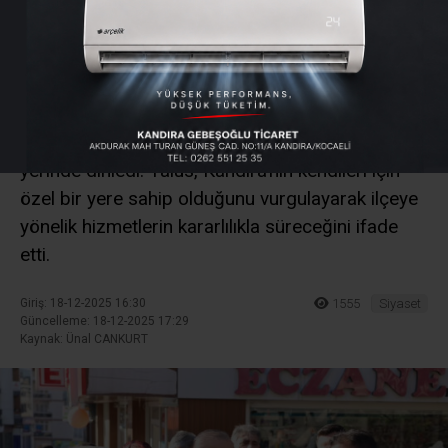
Kandıra’da Sahaya İndi
AK Parti Kocaeli İl Başkanı Dr. Şahin Talus,
Kandıra’da esnaf, vatandaş ve sivil toplum
kuruluşlarıyla bir araya gelerek talep ve önerileri
yerinde dinledi. Talus, Kandıra’nın kendileri için
özel bir yere sahip olduğunu vurgulayarak ilçeye
yönelik hizmetlerin kararlılıkla süreceğini ifade
etti.
Giriş: 18-12-2025 16:30
1555
Siyaset
Güncelleme: 18-12-2025 17:29
Kaynak: Ünal CANKURT