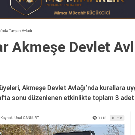
ı’nda Tavşan Avladı
lar Akmeşe Devlet Av
 üyeleri, Akmeşe Devlet Avlağı’nda kurallara uy
 hafta sonu düzenlenen etkinlikte toplam 3 adet
Kaynak: Ünal CANKURT
3113
Kültür