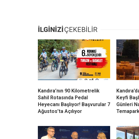
Avcılık Kültürü Yaşatılıyor
Kandıra’da avcılığın yalnızca bir spor değ
çeken kulüp üyeleri, bu tür etkinliklerin d
Birlik ve Dayanışma Ön Plandaydı
Av organizasyonu, avcılar arasında dostlu
avcılık alanındaki aktif yapısını bir kez da
İLGİNİZİ
ÇEKEBİLİR