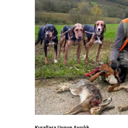
Kandıra’yı Temsil Ettiler
Av etkinliğine Kandıra Avcılar ve Atıcılar
Karagöl, Bayram Karagöl ve Ömer Salih Karagöl
şekilde gerçekleştirdikleri av faaliyetinde,