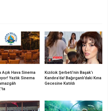
il, aynı zamanda bir kültür ve gelenek olduğuna dikkat
oğaya saygılı bir anlayışla devam edeceğini ifade etti.
k ve dayanışma ruhunu pekiştirirken, Kandıra’nın
ha gözler önüne serdi.