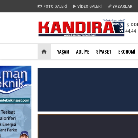
FOTO
GALERİ
VİDEO
GALERİ
YAZARLAR
DO
44,44
YAŞAM
ADLIYE
SIYASET
EKONOMI