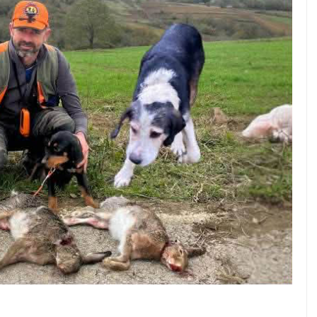
 Kulübü üyelerinden Murat Ersöz, Nazmi Duru, Ali
 katıldı. Kandıralı avcılar, disiplinli ve planlı bir
 bölgeyi ve kulübü en iyi şekilde temsil etti.