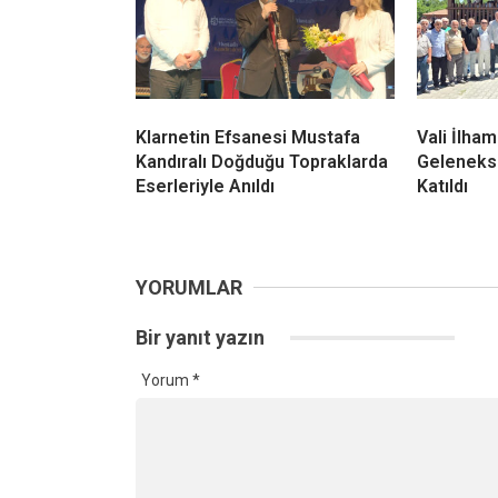
Kandıra’nın 90 Kilometrelik
Kandıra’d
Sahil Rotasında Pedal
Keyfi Baş
Heyecanı Başlıyor! Başvurular 7
Günleri 
Ağustos’ta Açılıyor
Temapark
Klarnetin Efsanesi Mustafa
Vali İlham
Kandıralı Doğduğu Topraklarda
Geleneks