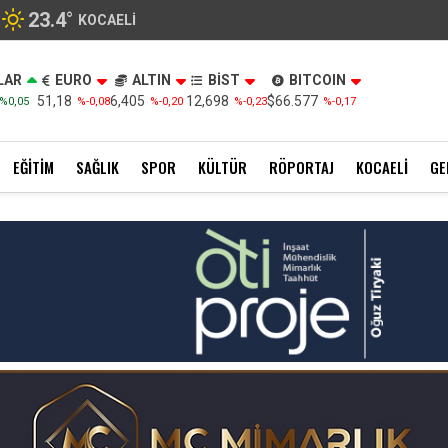
23.4
°
KOCAELI
LAR
EURO
ALTIN
BİST
BITCOIN
51,18
6,405
12,698
$66.577
%0,05
%-0,08
%-0,20
%-0,23
%-0,17
EĞITIM
SAĞLIK
SPOR
KÜLTÜR
RÖPORTAJ
KOCAELI
GE