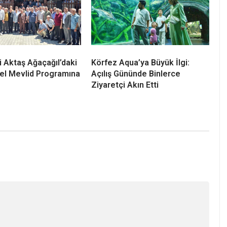
a Açık Hava Sinema
Kızılcık Şerbeti’nin Başak’ı
lıyor! Yazlık Sinema
Kandıra’da! Bağırganlı’daki Kına
Namazgâh
Gecesine Katıldı
’ta
i Aktaş Ağaçağıl’daki
Körfez Aqua’ya Büyük İlgi:
el Mevlid Programına
Açılış Gününde Binlerce