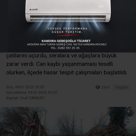
Geçti: Evler, Seralar,
Ağaçlar Zarar Gördü
Kandıra genelinde sabah saatlerinden itibaren
etkili olan şiddetli fırtına, birçok mahallede evlerin
çatılarını uçurdu, seralara ve ağaçlara büyük
zarar verdi. Can kaybı yaşanmaması teselli
olurken, ilçede hasar tespit çalışmaları başlatıldı.
Giriş: 08-01-2026 23:00
2969
Yaşam
Güncelleme: 09-01-2026 00:50
Kaynak: Ünal CANKURT