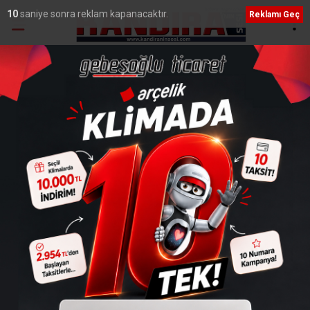
8
saniye sonra reklam kapanacaktır.
Reklamı Geç
Ana Sayfa
›
Yaşam
Fırtına Kandıra’yı Yıktı