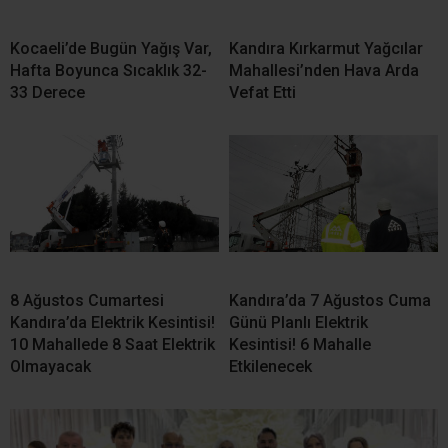
Kandıra’da Görkemli Düğün! Ebrar Yaman ile Bulut Koca Bir
Ömür Boyu “Evet”