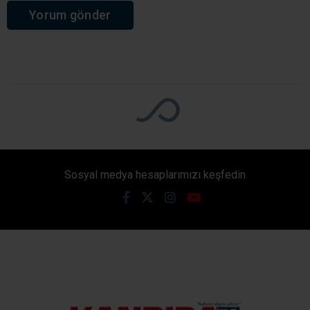
civarında seyretmesi, hissedilen sıcaklığın ise 38
dereceye ulaşması öngörülüyor.
Giriş: 09-08-2026 07:02
249
Yaşam
Güncelleme: 09-08-2026 07:02
Kaynak: Ünal CANKURT
ABONE OL