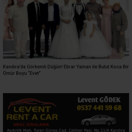
YORUMLAR
Bir yanıt yazın
Yorum
*
Ad
*
E-posta
*
Daha sonraki yorumlarımda kullanılması için adım, e-posta adresim
ve site adresim bu tarayıcıya kaydedilsin.