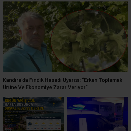
Kocaeli’de Bugün Yağış Var,
Kandıra Kırkarmut Yağcılar
Hafta Boyunca Sıcaklık 32-
Mahallesi’nden Hava Arda
33 Derece
Vefat Etti
8 Ağustos Cumartesi
Kandıra’da 7 Ağustos Cuma
Kandıra’da Elektrik Kesintisi!
Günü Planlı Elektrik
10 Mahallede 8 Saat Elektrik
Kesintisi! 6 Mahalle
Olmayacak
Etkilenecek