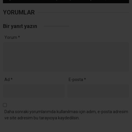
Ana Sayfa
›
Yaşam
Kocaeli’de Bugün Yağış
Var, Hafta Boyunca
Sıcaklık 32-33 Derece
Kocaeli’de Pazar günü öğle saatlerinden itibaren
kısa süreli gök gürültülü sağanak yağış
bekleniyor. Kentte sıcaklıkların 32-33 derece