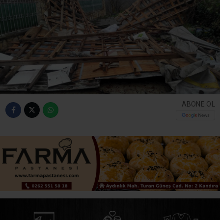
ABONE OL
Kandıra genelinde sabah saatlerinden itibaren etkisini
giderek artıran şiddetli fırtına, ilçe merkezi ve kırsal
mahallelerde büyük çaplı maddi hasara neden oldu.
Kuvvetli rüzgârın etkisiyle çok sayıda evin çatısı uçarken,
seralar zarar gördü, onlarca ağaç devrildi.