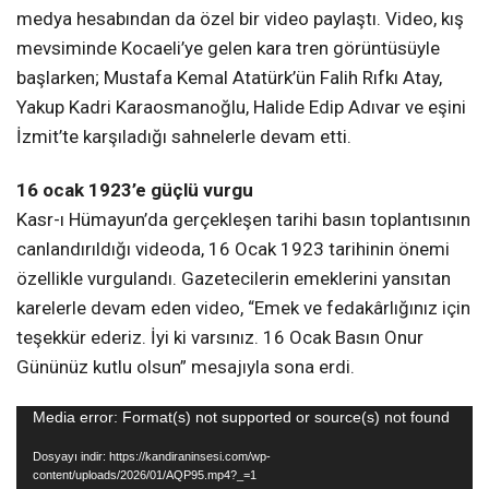
medya hesabından da özel bir video paylaştı. Video, kış
mevsiminde Kocaeli’ye gelen kara tren görüntüsüyle
başlarken; Mustafa Kemal Atatürk’ün Falih Rıfkı Atay,
Yakup Kadri Karaosmanoğlu, Halide Edip Adıvar ve eşini
İzmit’te karşıladığı sahnelerle devam etti.
16 ocak 1923’e güçlü vurgu
Kasr-ı Hümayun’da gerçekleşen tarihi basın toplantısının
canlandırıldığı videoda, 16 Ocak 1923 tarihinin önemi
özellikle vurgulandı. Gazetecilerin emeklerini yansıtan
karelerle devam eden video, “Emek ve fedakârlığınız için
teşekkür ederiz. İyi ki varsınız. 16 Ocak Basın Onur
Gününüz kutlu olsun” mesajıyla sona erdi.
Video
Media error: Format(s) not supported or source(s) not found
oynatıcı
Dosyayı indir: https://kandiraninsesi.com/wp-
content/uploads/2026/01/AQP95.mp4?_=1