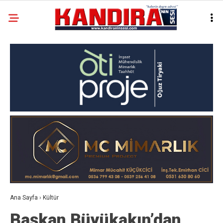
Ana Sayfa
›
Kültür
Başkan Büyükakın’dan