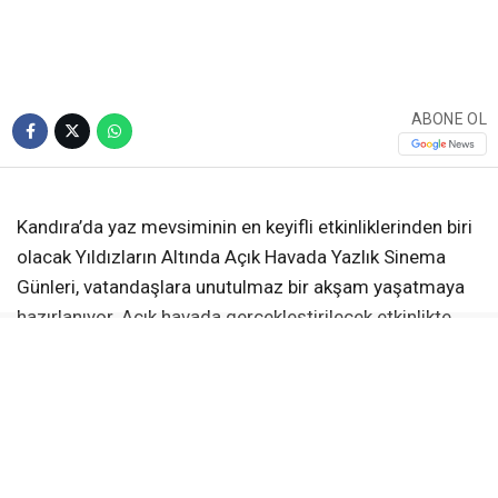
ABONE OL
Kandıra’da yaz mevsiminin en keyifli etkinliklerinden biri
olacak Yıldızların Altında Açık Havada Yazlık Sinema
Günleri, vatandaşlara unutulmaz bir akşam yaşatmaya
hazırlanıyor. Açık havada gerçekleştirilecek etkinlikte,
aileler ve çocuklar yıldızların altında film izlemenin
keyfini yaşayacak.
Etkinlik Namazgâh Temapark’ta