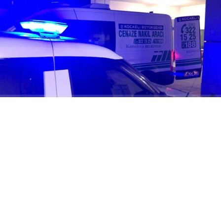
ABONE OL
Kandıra Balcı Malaklar Mahallesi sakinlerinden, İmdat
Koç’un babası Salim Koç Hakk’ın rahmetine kavuştu.
Merhumun vefatı ailesi, yakınları ve sevenlerini derin bir
üzüntüye boğdu.