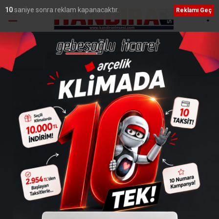
9
saniye sonra reklam kapanacaktır.
Reklamı Geç
Ana Sayfa
›
Kocaeli
Kocaeli’de Hava