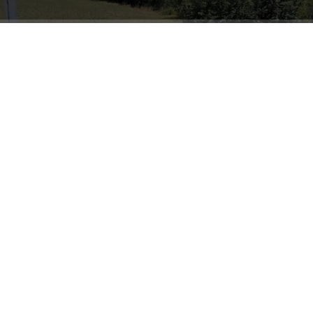
ABONE OL
Kocaeli Büyükşehir Belediyesi tarafından üreticilere
yüzde 50 hibe desteğiyle kazandırılan süt soğutma
tankları, teknik ekipler tarafından tek tek kontrol edildi.