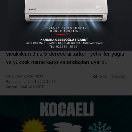
Değişiyor: Yağmur, Nem
ve Ilıman Günler
Kocaeli genelinde önümüzdeki günlerde yağışlı
ve çok bulutlu hava etkisini sürdürecek. Hava
sıcaklıkları 3 ila 5 derece artarken, yetkililer yağış
ve yüksek neme karşı vatandaşları uyardı.
Giriş: 20-01-2026 10:33
1352
Kocaeli
Güncelleme: 20-01-2026 10:36
Kaynak: Ünal CANKURT