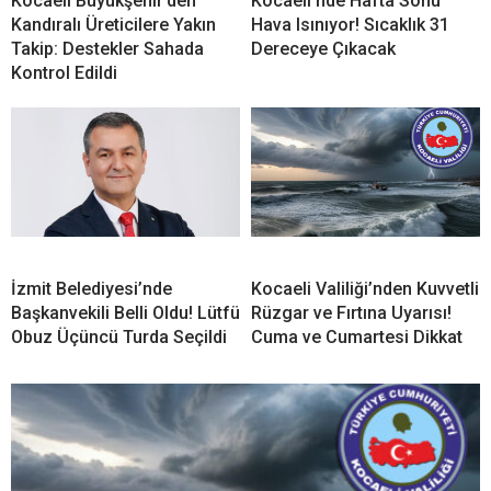
Kocaeli Büyükşehir’den
Kocaeli’nde Hafta Sonu
Kandıralı Üreticilere Yakın
Hava Isınıyor! Sıcaklık 31
Takip: Destekler Sahada
Dereceye Çıkacak
Kontrol Edildi
İzmit Belediyesi’nde
Kocaeli Valiliği’nden Kuvvetli
Başkanvekili Belli Oldu! Lütfü
Rüzgar ve Fırtına Uyarısı!
Obuz Üçüncü Turda Seçildi
Cuma ve Cumartesi Dikkat