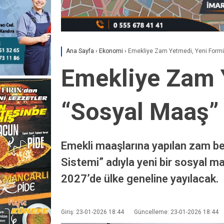
Ana Sayfa
›
Ekonomi
›
Emekliye Zam Yetmedi, Yeni Formü
Emekliye Zam 
“Sosyal Maaş” 
Emekli maaşlarına yapılan zam be
Sistemi” adıyla yeni bir sosyal ma
2027’de ülke geneline yayılacak.
Giriş: 23-01-2026 18:44
Güncelleme: 23-01-2026 18:44