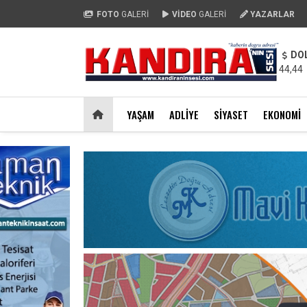
FOTO
GALERİ
VİDEO
GALERİ
YAZARLAR
DO
44,44
YAŞAM
ADLIYE
SIYASET
EKONOMI