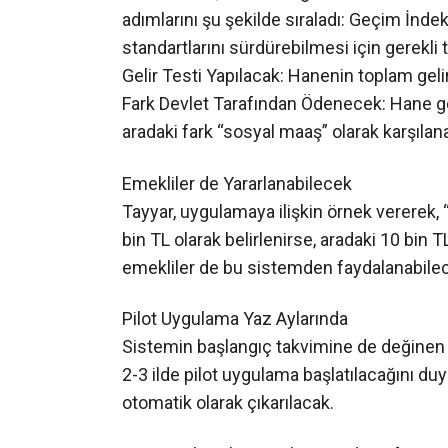
Yeni sistem, hanelerin gelir ve servet d
adımlarını şu şekilde sıraladı: Geçim İnde
standartlarını sürdürebilmesi için gerekli 
Gelir Testi Yapılacak: Hanenin toplam gelir
Fark Devlet Tarafından Ödenecek: Hane geli
aradaki fark “sosyal maaş” olarak karşılan
Emekliler de Yararlanabilecek
Tayyar, uygulamaya ilişkin örnek vererek, 
bin TL olarak belirlenirse, aradaki 10 bin T
emekliler de bu sistemden faydalanabilecek
Pilot Uygulama Yaz Aylarında
Sistemin başlangıç takvimine de değinen
2-3 ilde pilot uygulama başlatılacağını du
otomatik olarak çıkarılacak.