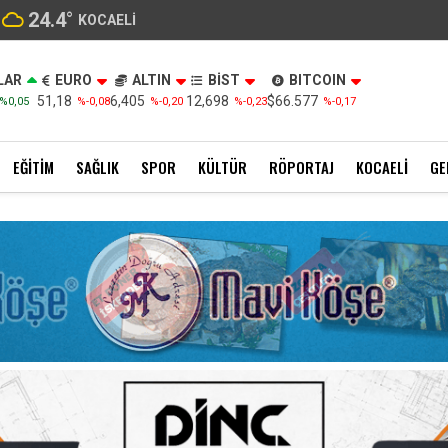
24.4
°
KOCAELI
LAR
EURO
ALTIN
BİST
BITCOIN
51,18
6,405
12,698
$66.577
%0,05
%-0,08
%-0,20
%-0,23
%-0,17
EĞITIM
SAĞLIK
SPOR
KÜLTÜR
RÖPORTAJ
KOCAELI
GE