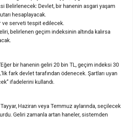
urumuna göre işleyecek. Tayyar, uygulamanın temel
ksi Belirlenecek: Devlet, bir hanenin asgari yaşam
tutarı hesaplayacak.
 ve serveti tespit edilecek.
ri, belirlenen geçim indeksinin altında kalırsa
acak.
“Eğer bir hanenin geliri 20 bin TL, geçim indeksi 30
L’lik fark devlet tarafından ödenecek. Şartları uyan
” ifadelerini kullandı.
 Tayyar, Haziran veya Temmuz aylarında, seçilecek
yurdu. Geliri zamanla artan haneler, sistemden