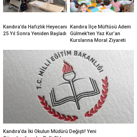
Kamp! Yaz Kur’an Kursu Öğrencileri Aytepe’de
Buluştu
Cebeci’de Yaz Kur’an Kursu
Kandıra Kaymakamı Ömer
Coşkuyla Tamamlandı! 70
Lütfi Yaran’dan Yaz Kur’an
Öğrenciye Unutulmaz
Kurslarına Ziyaret
Kapanış Programı