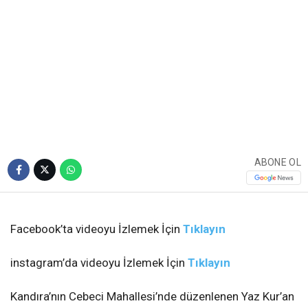
Öğrenciye Unutulmaz
Kapanış Programı
Kandıra Cebeci’de 70 öğrencinin katılımıyla
gerçekleştirilen Yaz Kur’an Kursu, yoğun katılımlı
kapanış programıyla sona erdi. Kurs boyunca
Cebeci esnafı ve velilerin desteğiyle her gün
öğrencilere ikram yapılırken, kapanışta yaklaşık
450 kişiye yemek ikram edildi.
Giriş: 07-08-2026 00:38
481
Eğitim
Güncelleme: 07-08-2026 02:25
Kaynak: Ünal CANKURT