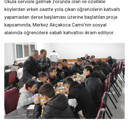
Kandıra Anadolu İmam Hatip Lisesi ile Kandıra İlçe
Müftülüğü iş birliğinde, öğrencilerin güne daha sağlıklı
ve huzurlu başlamasını amaçlayan anlamlı bir proje
hayata geçirildi.
Erken Saatte Yola Çıkan Öğrencilere Sıcak Kahvaltı
Okula servisle gelmek zorunda olan ve özellikle
köylerden erken saatte yola çıkan öğrencilerin kahvaltı
yapamadan derse başlaması üzerine başlatılan proje
kapsamında, Merkez Akçakoca Camii’nin sosyal
alanında öğrencilere sabah kahvaltısı ikram ediliyor.