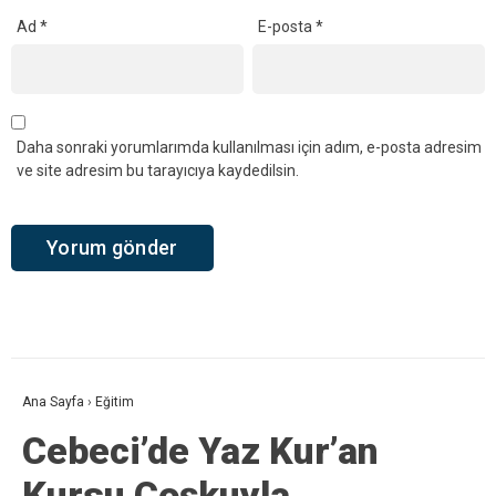
YORUMLAR
Bir yanıt yazın
Yorum
*
Ad
*
E-posta
*