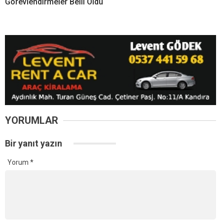
Kandıra’da Hafızlık Heyecanı
Kandıra İlçe Müftüsü Adem
25 Yıl Sonra Yeniden Başladı
Gülmek’ten Yaz Kur’an
Kurslarına Moral Ziyareti
Kandıra’da İki Okulun Müdürü Değişti! Yeni
Görevlendirmeler Belli Oldu