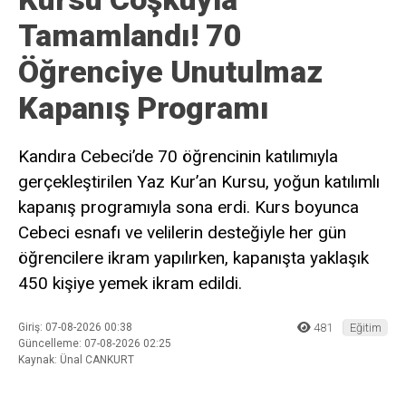
Daha sonraki yorumlarımda kullanılması için adım, e-posta adresim
ve site adresim bu tarayıcıya kaydedilsin.
Ana Sayfa
›
Eğitim
Cebeci’de Yaz Kur’an
Kursu Coşkuyla
Tamamlandı! 70