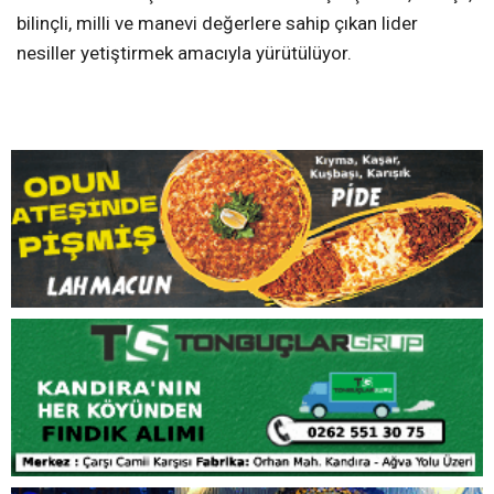
Teşekkür ve Hedef
Projeye öncülük eden Kandıra İlçe Müftülüğü’ne,
özveriyle görev alan din görevlisi hocalara ve destek
veren velilere teşekkür edildi. Tüm bu çalışmalar, inançlı,
bilinçli, milli ve manevi değerlere sahip çıkan lider
nesiller yetiştirmek amacıyla yürütülüyor.