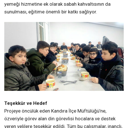
Bu uygulama sayesinde aileler, çocuklarını okula daha
büyük bir güven ve gönül rahatlığıyla gönderiyor.
Öğrenciler sıcak ve samimi bir ortamda hocalarıyla
hasbihal etme imkânı da buluyor.
Taşımalı Eğitimde Örnek Uygulama
Kocaeli genelinde taşımalı eğitim kapsamında
servislerle okula giden öğrencilerin büyük çoğunluğunun
Kandıra’da bulunması, bu projenin önemini daha da
artırıyor. Bakanlık tarafından sağlanan servis ve öğle
yemeği hizmetine ek olarak sabah kahvaltısının da
sunulması, eğitime önemli bir katkı sağlıyor.