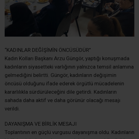
sahada daha aktif ve daha görünür olacağı mesajı
verildi.
DAYANIŞMA VE BİRLİK MESAJI
Toplantının en güçlü vurgusu dayanışma oldu. Kadınların
birlik içerisinde hareket etmesinin hem parti örgütü hem
de toplumsal mücadele açısından hayati önem taşıdığı
ifade edildi. Karşılıklı istişare ve ortak akıl anlayışıyla
sürdürülen toplantıda katılımcılar söz alarak görüş ve
önerilerini paylaştı.