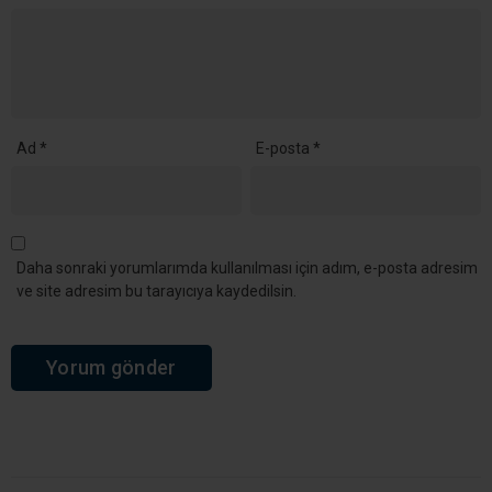
Ana Sayfa
›
Siyaset
AK Parti Kocaeli’de 25. Yıl
Hazırlığı: Vefa Gecesi İçin
Toplantı Gerçekleştirildi
AK Parti Kocaeli’de 25. kuruluş yıl dönümü
kapsamında düzenlenecek Vefa Gecesi
öncesinde hazırlık toplantısı gerçekleştirildi. İl
Başkanı Dr. Şahin Talus, geçmişten bugüne
teşkilatlarda görev alan dava ve yol
arkadaşlarıyla bir araya geleceklerini belirtti.
Giriş: 09-08-2026 06:30
436
Siyaset
Güncelleme: 09-08-2026 07:38
Kaynak: Ünal CANKURT