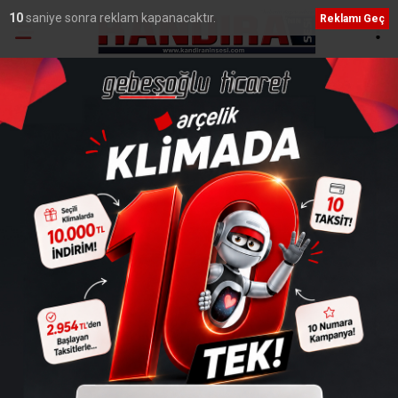
9
saniye sonra reklam kapanacaktır.
Reklamı Geç
Ana Sayfa
›
Siyaset
21 Şubat Kocaeli Mitingi