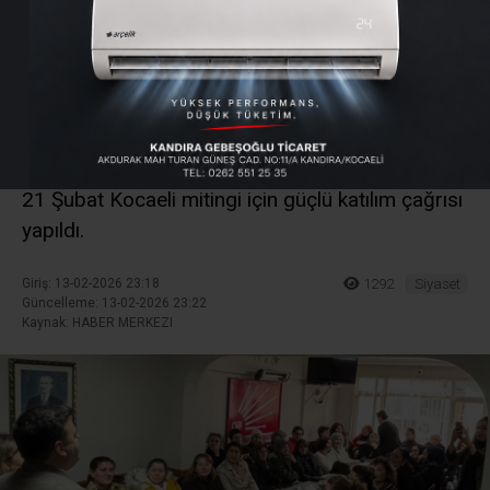
İçin Kandıra’dan Güçlü
Katılım Çağrısı
Cumhuriyet Halk Partisi Kandıra Kadın Kolları,
yoğun katılımlı toplantıda gündemi değerlendirdi.
21 Şubat Kocaeli mitingi için güçlü katılım çağrısı
yapıldı.
Giriş: 13-02-2026 23:18
1292
Siyaset
Güncelleme: 13-02-2026 23:22
Kaynak: HABER MERKEZI