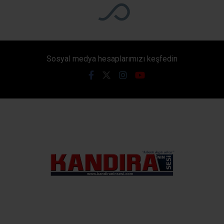
ABONE OL
AK Parti’nin 25. kuruluş yıl dönümü kapsamında
Kocaeli’de düzenlenecek Vefa Gecesi’nin hazırlıkları
devam ediyor. Program öncesinde AK Parti Kocaeli İl