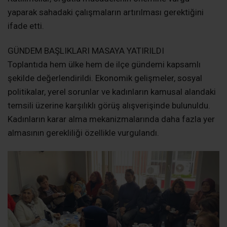
“KADINLAR DEĞİŞİMİN ÖNCÜSÜDÜR”
Kadın Kolları Başkanı Arzu Güngör, yaptığı konuşmada
kadınların siyasetteki varlığının yalnızca temsil anlamına
gelmediğini belirtti. Güngör, kadınların değişimin
öncüsü olduğunu ifade ederek örgütlü mücadelenin
kararlılıkla sürdürüleceğini dile getirdi. Kadınların