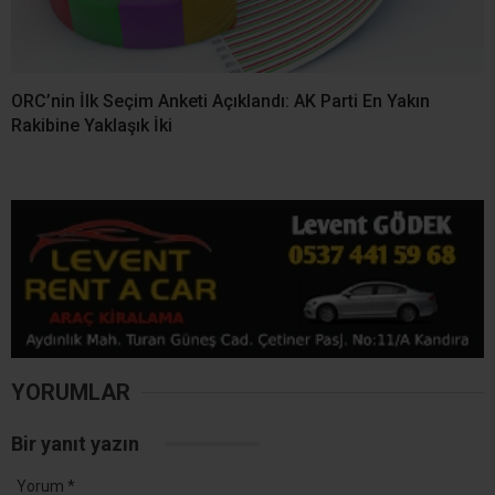
Ad
*
E-posta
*
Daha sonraki yorumlarımda kullanılması için adım, e-posta adresim
ve site adresim bu tarayıcıya kaydedilsin.