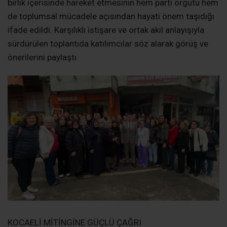
KOCAELİ MİTİNGİNE GÜÇLÜ ÇAĞRI
Toplantının önemli gündem maddelerinden biri de 21
Şubat’ta gerçekleştirilecek Kocaeli mitingi oldu. İlçe
Başkanı Gürcan Yalçıntuğ, tüm örgütü ve özellikle
kadınları mitinge güçlü bir katılım sağlamaya davet etti.
Mitinge CHP Genel Başkanı Özgür Özel’in katılacağı
belirtilirken, kadınların alanda aktif ve görünür şekilde
yer alacağı ifade edildi. Kandıra’dan yoğun katılım
sağlanması için hazırlıkların sürdüğü kaydedildi.
“ÖRGÜTLÜ MÜCADELEYLE BAŞARACAĞIZ”
İlçe Başkanı Gürcan Yalçıntuğ konuşmasında, “AK