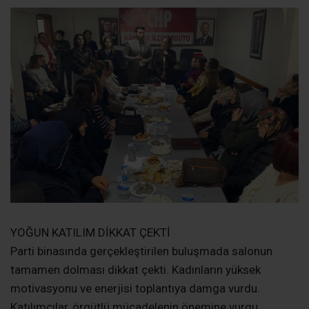
YOĞUN KATILIM DİKKAT ÇEKTİ
Parti binasında gerçekleştirilen buluşmada salonun
tamamen dolması dikkat çekti. Kadınların yüksek
motivasyonu ve enerjisi toplantıya damga vurdu.
Katılımcılar, örgütlü mücadelenin önemine vurgu
yaparak sahadaki çalışmaların artırılması gerektiğini
ifade etti.
GÜNDEM BAŞLIKLARI MASAYA YATIRILDI
Toplantıda hem ülke hem de ilçe gündemi kapsamlı
şekilde değerlendirildi. Ekonomik gelişmeler, sosyal
politikalar, yerel sorunlar ve kadınların kamusal alandaki
temsili üzerine karşılıklı görüş alışverişinde bulunuldu.
Kadınların karar alma mekanizmalarında daha fazla yer
almasının gerekliliği özellikle vurgulandı.