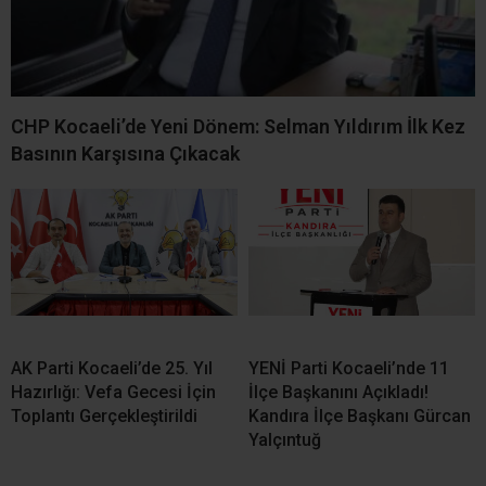
Anahtar Parti Kandıra’dan
YENİ Parti Kocaeli İl
Fındık Fiyatı Çağrısı: “Üretici
Başkanlığı Görevi Erdem
Belirsizlikle Baş Başa
Arcan’a Verildi
Bırakılamaz”