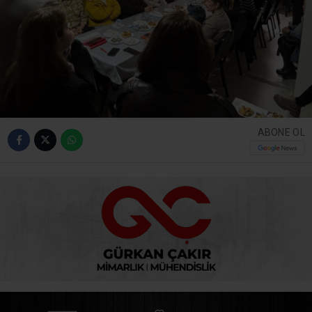
ABONE OL
Cumhuriyet Halk Partisi Kandıra İlçe Örgütü, Kadın
Kolları Başkanı Arzu Güngör’ün öncülüğünde ilçe
binasında partili kadınlarla coşkulu ve yoğun katılımlı bir
buluşma gerçekleştirdi. Kadınların salonu doldurduğu
toplantı, birlik ve dayanışma mesajlarının öne çıktığı
güçlü bir organizasyona dönüştü. Toplantıya İlçe