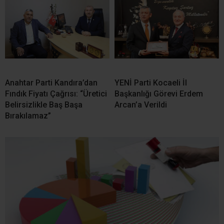
ORC’nin İlk Seçim Anketi Açıklandı: AK Parti En Yakın
Rakibine Yaklaşık İki
YORUMLAR
Bir yanıt yazın
Yorum
*