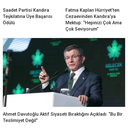
Anahtar Parti Kandıra’dan Fındık Fiyatı Çağrısı:
“Üretici Belirsizlikle Baş Başa Bırakılamaz”
YENİ Parti Kocaeli İl
ORC’nin İlk Seçim Anketi
Başkanlığı Görevi Erdem
Açıklandı: AK Parti En Yakın
Arcan’a Verildi
Rakibine Yaklaşık İki