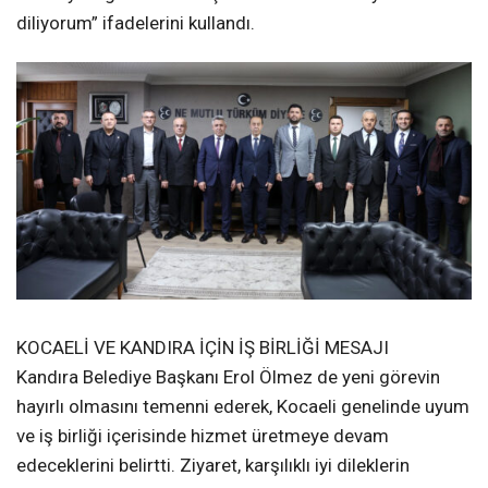
bulunuldu.
“ORTAK HEDEFLER DOĞRULTUSUNDA ÇALIŞACAĞIZ”
Ziyaret sonrası açıklamalarda bulunan AK Parti Kandıra
İlçe Başkanı Sertan Kulaç, Cumhur İttifakı vurgusu yaptı.
Kulaç, “Cumhur İttifakı ortağımız Milliyetçi Hareket
Partisi Kocaeli İl Başkanlığı görevine atanan Sayın Kamil
Akın’a hayırlı olsun ziyaretinde bulunduk. Cumhur
İttifakı’nın birlik ve dayanışma ruhuyla, Kocaelimizde,
ilçemizde ve ülkemiz adına ortak hedefler
doğrultusunda çalışmaya devam edeceğiz. Sayın Kamil
Akın’a yeni görevinde başarılar ve muvaffakiyetler
diliyorum” ifadelerini kullandı.