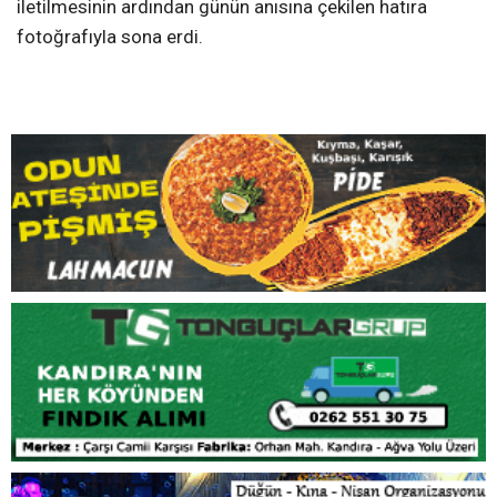
KOCAELİ VE KANDIRA İÇİN İŞ BİRLİĞİ MESAJI
Kandıra Belediye Başkanı Erol Ölmez de yeni görevin
hayırlı olmasını temenni ederek, Kocaeli genelinde uyum
ve iş birliği içerisinde hizmet üretmeye devam
edeceklerini belirtti. Ziyaret, karşılıklı iyi dileklerin
iletilmesinin ardından günün anısına çekilen hatıra
fotoğrafıyla sona erdi.