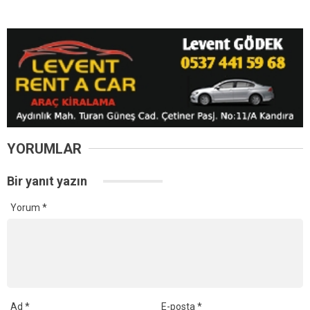
Saadet Partisi Kandıra
Fatma Kaplan Hürriyet’ten
Teşkilatına Üye Başarısı
Cezaevinden Kandıra’ya
Ödülü
Mektup: “Hepinizi Çok Ama
Çok Seviyorum”
Ahmet Davutoğlu Aktif Siyaseti Bıraktığını Açıkladı: “Bu Bir
Teslimiyet Değil”