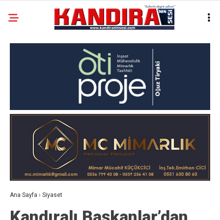
Ana Sayfa
›
Siyaset
Kandıralı Başkanlar’dan