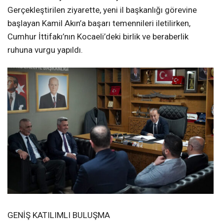
Kandıra Belediye Başkanı Erol Ölmez ve AK Parti Kandıra
İlçe Başkanı Sertan Kulaç, Milliyetçi Hareket Partisi
Kocaeli İl Başkanlığı görevine atanan Kamil Akın’ı
makamında ziyaret ederek hayırlı olsun dileklerini iletti.
Gerçekleştirilen ziyarette, yeni il başkanlığı görevine
başlayan Kamil Akın’a başarı temennileri iletilirken,
Cumhur İttifakı’nın Kocaeli’deki birlik ve beraberlik
ruhuna vurgu yapıldı.