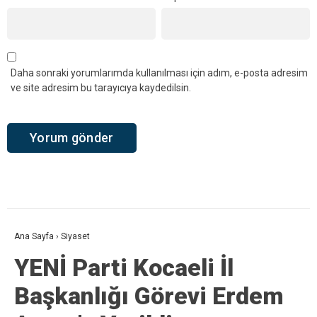
YORUMLAR
Bir yanıt yazın
Yorum
*
Ad
*
E-posta
*