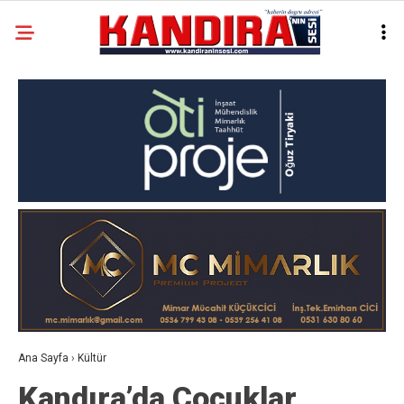
Ana Sayfa
›
Kültür
Kandıra’da Çocuklar