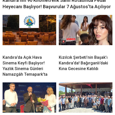
Kandıra’nın 90 Kilometrelik Sahil Rotasında Pedal
Heyecanı Başlıyor! Başvurular 7 Ağustos’ta Açılıyor
Kandıra’da Açık Hava
Kızılcık Şerbeti’nin Başak’ı
Sinema Keyfi Başlıyor!
Kandıra’da! Bağırganlı’daki
Yazlık Sinema Günleri
Kına Gecesine Katıldı
Namazgâh Temapark’ta