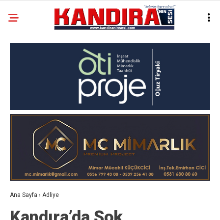
Ana Sayfa
›
Adliye
Kandıra’da Şok