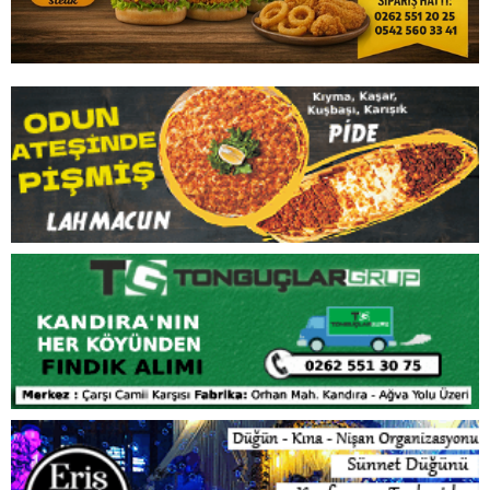
İLGİNİZİ
ÇEKEBİLİR
Kandıra Belediyesi’nden Fındık Hasadı Öncesi
Üreticiye Yol Desteği