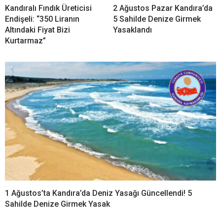
YORUMLAR
Bir yanıt yazın
Yorum
*
Ad
*
E-posta
*