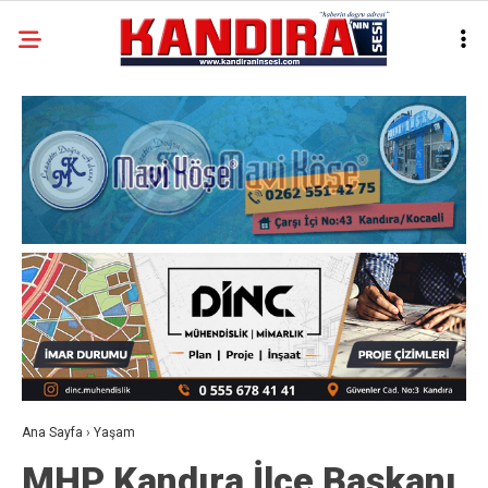
Ana Sayfa
›
Yaşam
MHP Kandıra İlçe Başkanı