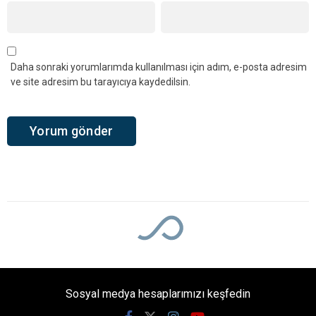
Kandıra’ya 3 Kadro Ayrıldı
Gelir İdaresi Başkanlığı, 860 Gelir Uzman
Yardımcısı alımı yapacağını açıkladı. Kocaeli’ye
ayrılan 23 kadronun 3’ü Kandıra için planlanırken,
başvurular Ekim ayında ÖSYM üzerinden
alınacak.
Giriş: 05-08-2026 17:50
325
Yaşam
Güncelleme: 05-08-2026 18:53
Kaynak: Ünal CANKURT