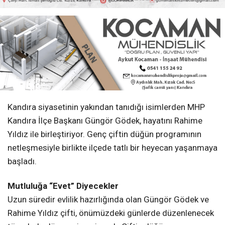
başladı.
Mutluluğa “Evet” Diyecekler
Uzun süredir evlilik hazırlığında olan Güngör Gödek ve
Rahime Yıldız çifti, önümüzdeki günlerde düzenlenecek
törenlerle dünyaevine girecek. Çiftin düğün programı
yakın çevresi ve davetliler tarafından şimdiden merak
konusu oldu.
İlk Program Kına Gecesi
Düğün öncesi gerçekleştirilecek kına gecesi
programının 21 Mayıs 2026 Perşembe günü yapılacağı
öğrenildi. Saat 19.00’da başlayacak program gece
23.00’e kadar devam edecek.
Düğün Namazgah Kültür Merkezi’nde Yapılacak
Mutlu çiftin düğün merasimi ise 23 Mayıs 2026