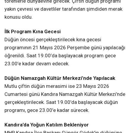
Cumartesi günü Kandıra Namazgah Kültür Merkezi’nde
gerçekleştirilecek. Saat 19.00’da başlayacak düğün
programı, gece 23.00’e kadar sürecek.
Kandıra’da Yoğun Katılım Bekleniyor
MHP Kandıra İlçe Başkanı Güngör Gödek’in düğününe
siyaset, iş dünyası ve cemiyet hayatından çok sayıda
ismin katılması bekleniyor. Düğünün Kandıra’da geniş
katılımlı organizasyonlardan biri olması öngörülüyor.
KANDIRA CEMIYET HAYATI
KANDIRA DÜĞÜN HABERLERI
KANDIRA GÜNGÖR GÖDEK
KANDIRA MHP
KANDIRA NAMAZGÂH KÜLTÜR MERKEZI
KANDIRA RAHIME YILDIZ
KANDIRA SIYASET HABERLERI