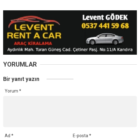
Daha sonraki yorumlarımda kullanılması için adım, e-posta adresim
ve site adresim bu tarayıcıya kaydedilsin.
Ana Sayfa
›
Yaşam
GİB 860 Gelir Uzman
Yardımcısı Alacak!