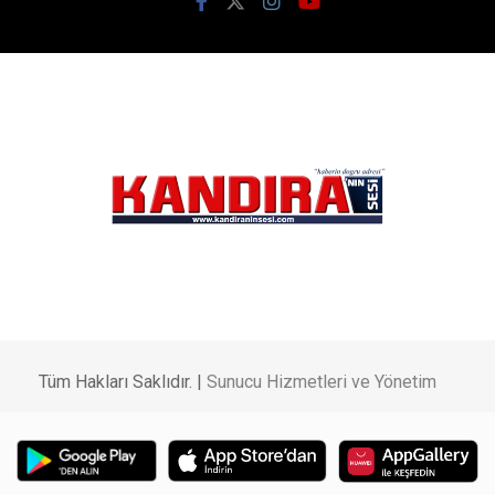
ABONE OL
Gelir İdaresi Başkanlığı (GİB), merkez ve taşra
teşkilatlarında görevlendirilmek üzere 860 Gelir Uzman
Yardımcısı alımı yapacağını duyurdu. Türkiye genelinde
gerçekleştirilecek personel alımı kapsamında Kocaeli’ye
toplam 23 kişilik kontenjan ayrılırken, Kandıra için de 3
kadro tahsis edildi.
Kocaeli’ye 23 Kişilik Kontenjan
Yayımlanan ilana göre Kocaeli’deki kadro dağılımı şu
şekilde belirlendi: Merkez: 10 kişi, Gebze: 10 kişi,