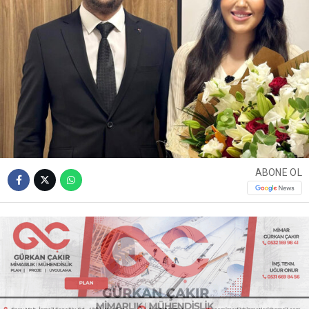
ABONE OL
Kandıra siyasetinin yakından tanıdığı isimlerden MHP
Kandıra İlçe Başkanı Güngör Gödek, hayatını Rahime
Yıldız ile birleştiriyor. Genç çiftin düğün programının
netleşmesiyle birlikte ilçede tatlı bir heyecan yaşanmaya