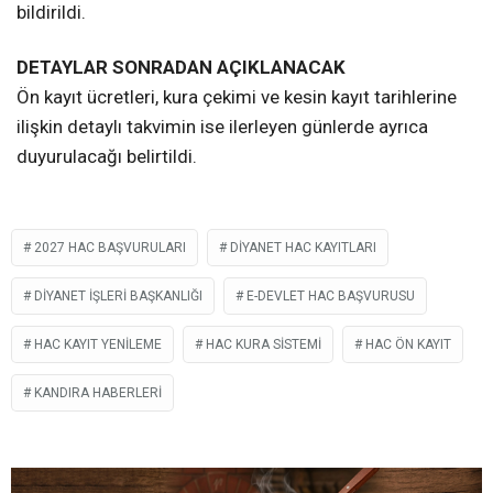
bildirildi.
DETAYLAR SONRADAN AÇIKLANACAK
Ön kayıt ücretleri, kura çekimi ve kesin kayıt tarihlerine
ilişkin detaylı takvimin ise ilerleyen günlerde ayrıca
duyurulacağı belirtildi.
2027 HAC BAŞVURULARI
DIYANET HAC KAYITLARI
DIYANET İŞLERI BAŞKANLIĞI
E-DEVLET HAC BAŞVURUSU
HAC KAYIT YENILEME
HAC KURA SISTEMI
HAC ÖN KAYIT
KANDIRA HABERLERI