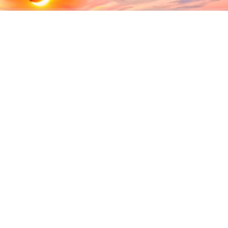
ABONE OL
12 Ağustos’ta dünyanın bazı bölgelerinde tam Güneş
tutulması yaşanırken, Türkiye’nin büyük bölümünde
olduğu gibi Kandıra’da da parçalı Güneş tutulması
gözlemlenecek. Gün batımına yakın saatlerde
gerçekleşecek tutulma, açık havada gökyüzünü izlemek