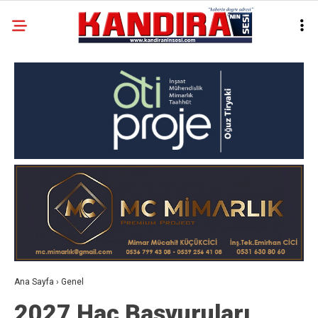
Ana Sayfa
›
Genel
2027 Hac Başvuruları