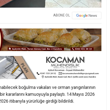
ABONE OL
nabilecek boğulma vakaları ve orman yangınlarının
r kararlarını kamuoyuyla paylaştı. 14 Mayıs 2026
6 itibarıyla yürürlüğe girdiği bildirildi.
SAKLANDI
deki akarsu, gölet, baraj, sulama kanalı ve benzeri iç
suya girilmesi yasaklandı. Özellikle yaz aylarında
geçilmesi amacıyla alınan karar doğrultusunda,
ın hedeflendiği belirtildi. Kaymakamlık tarafından
aş ve üzerindeki kişilere idari yaptırım uygulanacağı