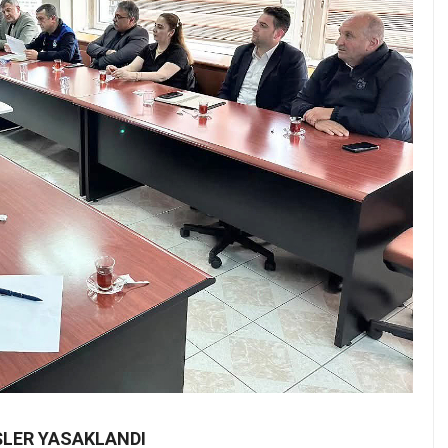
ŞLER YASAKLANDI
r tamamen yasak kapsamına alındı. Buna göre;
Kefken Fıstık Çamı, Kerpe Sahil Çamı, Babaköy Sahil
rine giriş yapılmasına izin verilmeyecek.
 YAKMAK DA YASAK
 ormanlık alanlara yakın bölgelerde anız yakılması,
ması gibi faaliyetlerin de yasak olduğu açıklandı.