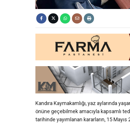
Kandıra Kaymakamlığı, yaz aylarında yaşa
önüne geçebilmek amacıyla kapsamlı tedbi
tarihinde yayımlanan kararların, 15 Mayıs 202
İÇ SULARDA YÜZME VE SERİNLEME YA
Alınan kararlar kapsamında Kandıra genelin
sularda yüzmek ya da serinlemek amacıyla 
artış gösteren boğulma olaylarının önüne 
vatandaşların can güvenliğinin korunmasın
yapılan açıklamada, kurallara uymayan 15 y
ifade edildi.