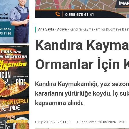
Ana Sayfa
›
Adliye
›
Kandıra Kaymakamlığı Düğmeye Bastı: S
Kandıra Kaymak
Ormanlar İçin K
Kandıra Kaymakamlığı, yaz sezon
kararlarını yürürlüğe koydu. İç s
kapsamına alındı.
Giriş: 20-05-2026 11:03
Güncelleme: 20-05-2026 12:01