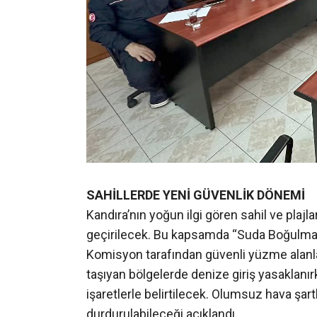
SAHİLLERDE YENİ GÜVENLİK DÖNEMİ
Kandıra’nın yoğun ilgi gören sahil ve plaj
geçirilecek. Bu kapsamda “Suda Boğulma 
Komisyon tarafından güvenli yüzme alanla
taşıyan bölgelerde denize giriş yasaklanırk
işaretlerle belirtilecek. Olumsuz hava şart
durdurulabileceği açıklandı.
CANKURTARAN VE ŞAMANDIRA SİSTEM
Vatandaşların güvenli bir yaz sezonu geçi
artırılacak. Ayrıca yüzme alanlarında şama
sistemleri aktif hale getirilecek. Öte yan
de izin verilmeyeceği bildirildi.