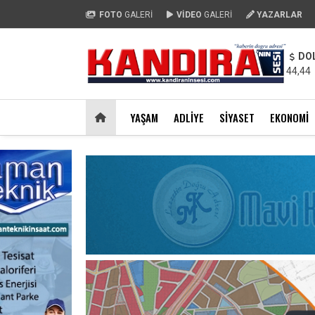
FOTO
GALERİ
VİDEO
GALERİ
YAZARLAR
DO
44,44
YAŞAM
ADLIYE
SIYASET
EKONOMI