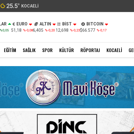
25.5
°
KOCAELI
LAR
EURO
ALTIN
BİST
BITCOIN
51,18
6,405
12,698
$66.577
%0,05
%-0,08
%-0,20
%-0,23
%-0,17
EĞITIM
SAĞLIK
SPOR
KÜLTÜR
RÖPORTAJ
KOCAELI
GE