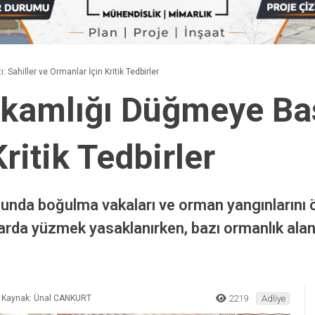
ahiller ve Ormanlar İçin Kritik Tedbirler
amlığı Düğmeye Bast
ritik Tedbirler
unda boğulma vakaları ve orman yangınlarını 
ularda yüzmek yasaklanırken, bazı ormanlık ala
Kaynak: Ünal CANKURT
2219
Adliye