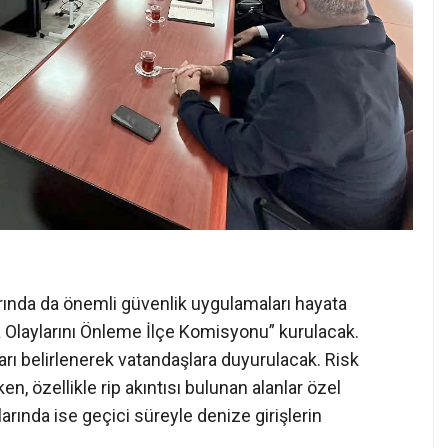
larında da önemli güvenlik uygulamaları hayata
Olaylarını Önleme İlçe Komisyonu” kurulacak.
rı belirlenerek vatandaşlara duyurulacak. Risk
en, özellikle rip akıntısı bulunan alanlar özel
larında ise geçici süreyle denize girişlerin
LERİ ARTIRILACAK
rebilmesi amacıyla sahillerde cankurtaran hizmetleri
ndıra sistemleri kurulacak ve sahillerde sesli uyarı
dan yüzme alanlarına motorlu deniz araçlarının girişine