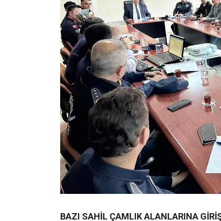
BAZI SAHİL ÇAMLIK ALANLARINA GİRİ
Yangın riski yüksek görülen bazı bölgele
Çamkonak Sahil Çamı, Kefken Sahil Çamı, 
Çamı, Araştırma Ormanı Sahil Çamı bölgele
ANIZ VE BAHÇE TEMİZLİĞİ İÇİN ATEŞ
15 Mayıs – 1 Kasım 2026 tarihleri arasında
bağ ve bahçe temizliği amacıyla ateş yakıl