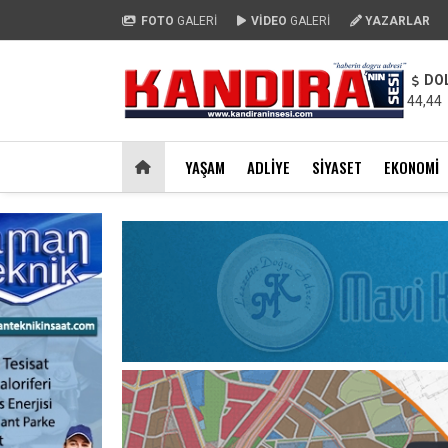
FOTO
GALERİ
VİDEO
GALERİ
YAZARLAR
DO
44,44
YAŞAM
ADLIYE
SIYASET
EKONOMI