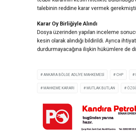
talebinin reddine karar vermek gerekmiştir
Karar Oy Birliğiyle Alındı
Dosya üzerinden yapılan inceleme sonucun
kesin olarak alındığı bildirildi. Ayrıca ihtiy
durdurmayacağına ilişkin hükümlere de dik
ANKARA BÖLGE ADLIYE MAHKEMESI
CHP
MAHKEME KARARI
MUTLAK BUTLAN
ÖZG