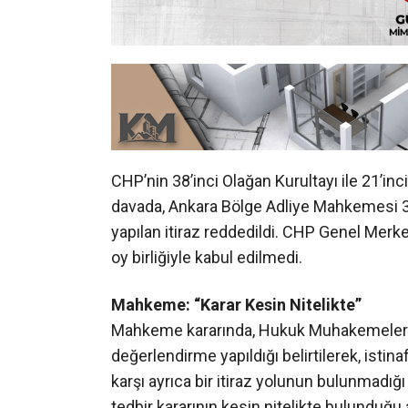
CHP’nin 38’inci Olağan Kurultayı ile 21’inci
davada, Ankara Bölge Adliye Mahkemesi 36’n
yapılan itiraz reddedildi. CHP Genel Merk
oy birliğiyle kabul edilmedi.
Mahkeme: “Karar Kesin Nitelikte”
Mahkeme kararında, Hukuk Muhakemeleri 
değerlendirme yapıldığı belirtilerek, istin
karşı ayrıca bir itiraz yolunun bulunmadığı 
tedbir kararının kesin nitelikte bulunduğu an