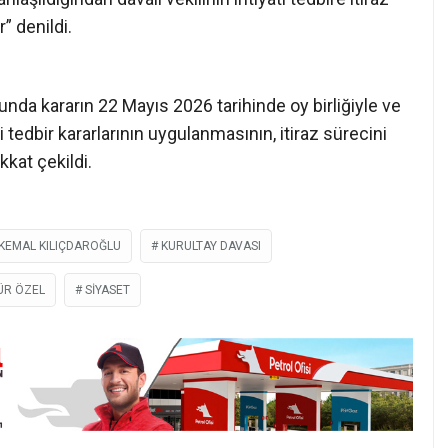
” denildi.
da kararın 22 Mayıs 2026 tarihinde oy birliğiyle ve
ati tedbir kararlarının uygulanmasının, itiraz sürecini
kat çekildi.
KEMAL KILIÇDAROĞLU
KURULTAY DAVASI
ÜR ÖZEL
SIYASET