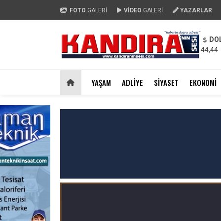
FOTO
GALERİ
VİDEO
GALERİ
YAZARLAR
DO
44,44
YAŞAM
ADLIYE
SIYASET
EKONOMI