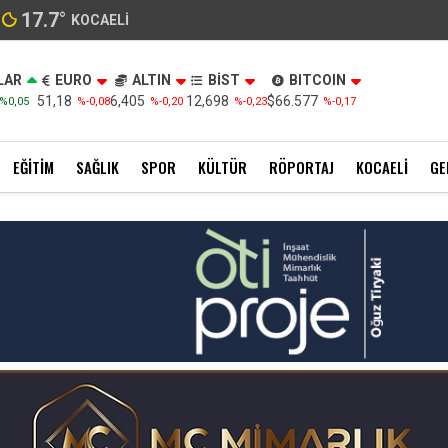
17.7
°
KOCAELI
LAR
EURO
ALTIN
BİST
BITCOIN
51,18
6,405
12,698
$66.577
%0,05
%-0,08
%-0,20
%-0,23
%-0,17
EĞITIM
SAĞLIK
SPOR
KÜLTÜR
RÖPORTAJ
KOCAELI
GE