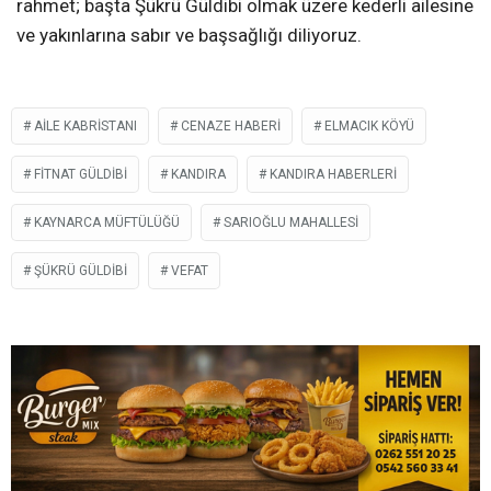
rahmet; başta Şükrü Güldibi olmak üzere kederli ailesine
ve yakınlarına sabır ve başsağlığı diliyoruz.
AILE KABRISTANI
CENAZE HABERI
ELMACIK KÖYÜ
FITNAT GÜLDIBI
KANDIRA
KANDIRA HABERLERI
KAYNARCA MÜFTÜLÜĞÜ
SARIOĞLU MAHALLESI
ŞÜKRÜ GÜLDIBI
VEFAT