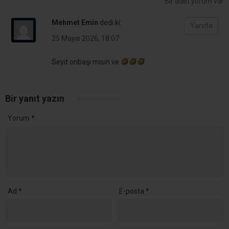
Kandıra’da 25 Temmuz’da Tüm Sahillerde Denize Girmek
Yasaklandı
YORUMLAR
Bir adet yorum var
Mehmet Emin
dedi ki: