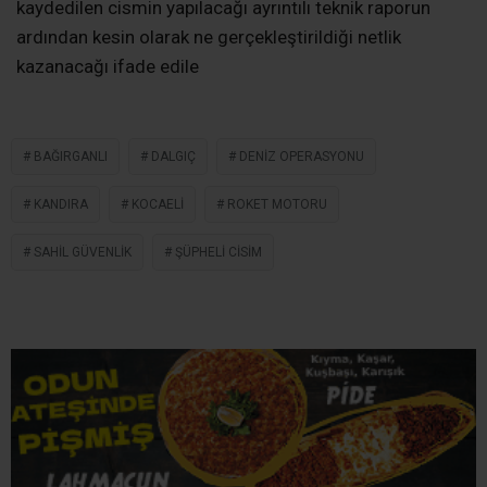
Bölge Halkında Merak ve Tedirginlik Oluştu
Son dönemde Karadeniz kıyılarında benzer şüphelilerin
zaman zaman kıyıya vurması nedeniyle olay, bölgede
yaşayanlar arasında da merak ve tedirginliğe neden
oldu.
Geniş Çaplı İncelemesi Başlatıldı
Sahil Güvenlik ve ilgili güvenlik birimleri tarafından olayla
ilgili geniş kapsamlı inceleme başlatıldı. Denizden
kaydedilen cismin yapılacağı ayrıntılı teknik raporun
ardından kesin olarak ne gerçekleştirildiği netlik
kazanacağı ifade edile
BAĞIRGANLI
DALGIÇ
DENIZ OPERASYONU