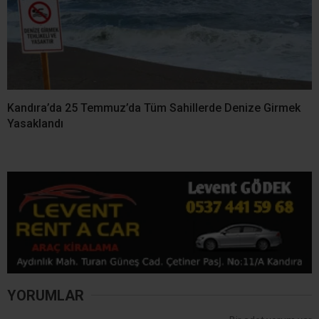
Kandıra Sahillerinde
Kandıra Cebeci’de Yasağa
Kaybolan 18 Çocuk
Rağmen Denize Girdi!
Ailelerine Teslim Edildi
KOSKEM’den Nefes Kesen
Kurtarma