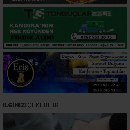
KANDIRA
KOCAELI
ROKET MOTORU
SAHIL GÜVENLIK
ŞÜPHELI CISIM