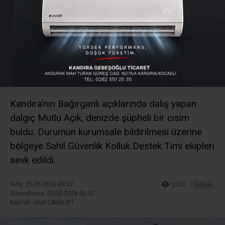
Açıklarında Şüpheli Cisim
Alarmı: Roket Motoru
Olabileceği
Değerlendiriliyor
Kandıra’nın Bağırganlı açıklarında dalış yapan
dalgıç Mutlu Açık, denizde şüpheli bir cisim
buldu. Durumun kurumsale bildirilmesi üzerine
bölgeye Sahil Güvenlik Kolluk Destek Timi ekipleri
sevk edildi.
Giriş: 25-05-2026 00:37
2504
Adliye
Güncelleme: 25-05-2026 00:37
Kaynak: Ünal CANKURT