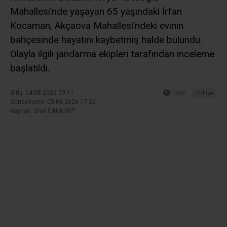
ve site adresim bu tarayıcıya kaydedilsin.
Ana Sayfa
›
Adliye
Kandıra’da Acı Olay! Evinin
bahçesinde Cansız
Bedeni Bulundu
Kandıra’nın Balaban Köyü Kocaoğlu
Mahallesi’nde yaşayan 65 yaşındaki İrfan