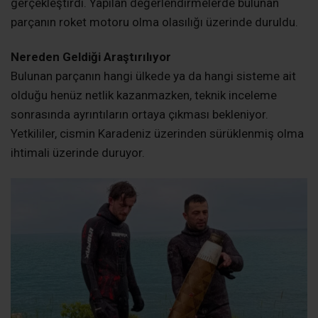
Sahil Güvenlik Ekipleri Bölgeye Sevk Edildi
Olay yerine ulaşan Sahil Güvenlik Kolluk Destek Timi
ekipleri, deniz bileşenleri üzerinde ilk incelemelerini
gerçekleştirdi. Yapılan değerlendirmelerde bulunan
parçanın roket motoru olma olasılığı üzerinde duruldu.
Nereden Geldiği Araştırılıyor
Bulunan parçanın hangi ülkede ya da hangi sisteme ait
olduğu henüz netlik kazanmazken, teknik inceleme
sonrasında ayrıntıların ortaya çıkması bekleniyor.