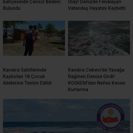
Kasten Yaralama Suçundan Aranıyordu! Kandıra’da
Yakalandı
Kandıra’da Acı Olay! Evinin
Kandıra Bağırganlı’da Acı
bahçesinde Cansız Bedeni
Olay! Denizde Fenalaşan
Bulundu
Vatandaş Hayatını Kaybetti