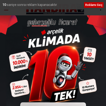
9
saniye sonra reklam kapanacaktır.
Reklamı Geç
Ana Sayfa
›
Adliye
Kandıra Bağırganlı