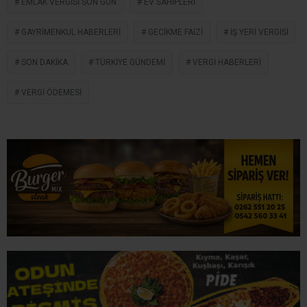
EMLAK VERGISI SON GÜN
EV SAHIPLERI
GAYRIMENKUL HABERLERI
GECIKME FAIZI
İŞ YERI VERGISI
SON DAKIKA
TÜRKIYE GÜNDEMI
VERGI HABERLERI
VERGI ÖDEMESI