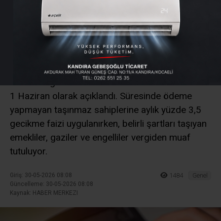
Gün 1 Haziran!
Ödemeyene Gecikme
Faizi Uygulanacak
Emlak vergisinin ilk taksit ödemelerinde son tarih
1 Haziran olarak açıklandı. Süresinde ödeme
yapmayan taşınmaz sahiplerine aylık yüzde 3,5
gecikme faizi uygulanırken, belirli şartları taşıyan
emekliler, gaziler ve engelliler vergiden muaf
tutuluyor.
Giriş: 30-05-2026 08:08
1484
Genel
Güncelleme: 30-05-2026 08:08
Kaynak: HABER MERKEZI