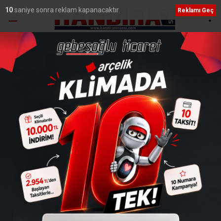
9
saniye sonra reklam kapanacaktır.
Reklamı Geç
Ana Sayfa
›
Genel
Emlak Vergisinde Son