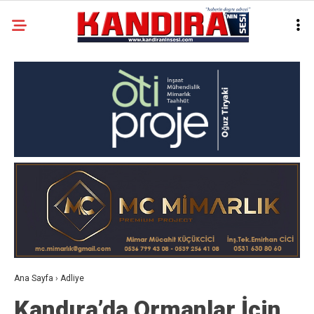
Ana Sayfa
›
Adliye
Kandıra’da Ormanlar İçin