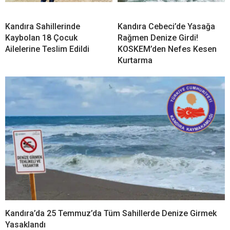
Kasten Yaralama Suçundan Aranıyordu! Kandıra’da
Yakalandı
Kandıra’da Acı Olay! Evinin
Kandıra Bağırganlı’da Acı
bahçesinde Cansız Bedeni
Olay! Denizde Fenalaşan
Bulundu
Vatandaş Hayatını Kaybetti