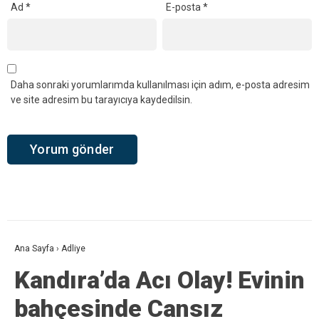
YORUMLAR
Bir yanıt yazın
Yorum
*