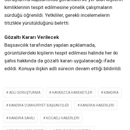
yankı uyandıran olayla ilgili yetkili makamlar harekete
geçti.
Savcılık Re’sen Soruşturma Başlattı
Kandıra Cumhuriyet Başsavcılığı tarafından yapılan
açıklamada, olayla ilgili olarak Türk Ceza Kanunu’nun
225. maddesinde düzenlenen “Hayasızca Hareketler”
suçu kapsamında re’sen soruşturma başlatıldığı
bildirildi.
Faillerin Tespiti İçin Çalışma Başlatıldı
Soruşturma kapsamında görüntülerde yer alan kişilerin
kimliklerinin tespit edilmesine yönelik çalışmaların
sürdüğü öğrenildi. Yetkililer, gerekli incelemelerin
titizlikle yürütüldüğünü belirtti.
Gözaltı Kararı Verilecek