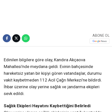
Bedeni Bulundu
Kandıra’nın Balaban Köyü Kocaoğlu
Mahallesi’nde yaşayan 65 yaşındaki İrfan
Kocaman, Akçaova Mahallesi’ndeki evinin
bahçesinde hayatını kaybetmiş halde bulundu.
Olayla ilgili jandarma ekipleri tarafından inceleme
başlatıldı.
Giriş: 04-08-2026 09:11
4877
Adliye
Güncelleme: 05-08-2026 17:32
Kaynak: Ünal CANKURT