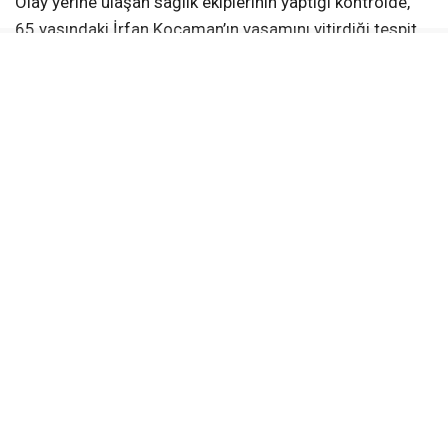
ABONE OL
Edinilen bilgilere göre olay, Kandıra Akçaova
Mahallesi’nde meydana geldi. Evinin bahçesinde
hareketsiz yatan bir kişiyi gören vatandaşlar, durumu
vakit kaybetmeden 112 Acil Çağrı Merkezi’ne bildirdi.
İhbar üzerine olay yerine sağlık ve jandarma ekipleri
sevk edildi.