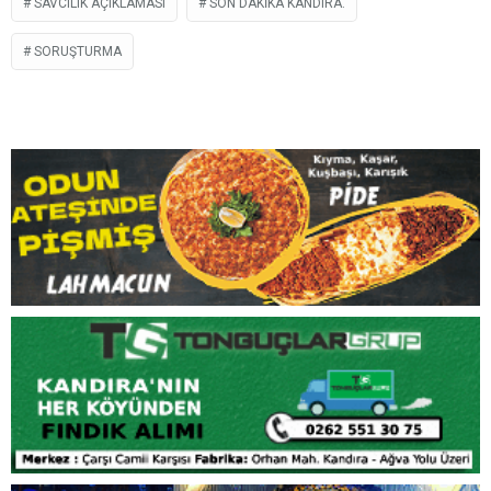
Başsavcılık tarafından yapılan açıklamada,
görüntülerdeki kişilerin tespit edilmesi halinde her iki
şahıs hakkında da gözaltı kararı uygulanacağı ifade
edildi. Konuya ilişkin adli sürecin devam ettiği bildirildi.
ADLI SORUŞTURMA
HAYASIZCA HAREKETLER
KANDIRA
KANDIRA CUMHURIYET BAŞSAVCILIĞI
KANDIRA HABERLERI
KANDIRA SAHILI
KOCAELI HABERLERI
SAVCILIK AÇIKLAMASI
SON DAKIKA KANDIRA.
SORUŞTURMA