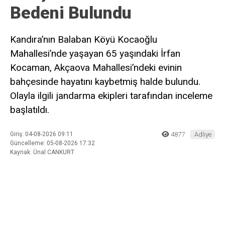
Ad
*
E-posta
*
Daha sonraki yorumlarımda kullanılması için adım, e-posta adresim
ve site adresim bu tarayıcıya kaydedilsin.
Ana Sayfa
›
Adliye
Kandıra’da Acı Olay! Evinin
bahçesinde Cansız