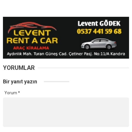
Kandıra Sahillerinde
Kandıra Cebeci’de Yasağa
Kaybolan 18 Çocuk
Rağmen Denize Girdi!
Ailelerine Teslim Edildi
KOSKEM’den Nefes Kesen
Kurtarma
Kandıra’da 25 Temmuz’da Tüm Sahillerde Denize Girmek
Yasaklandı