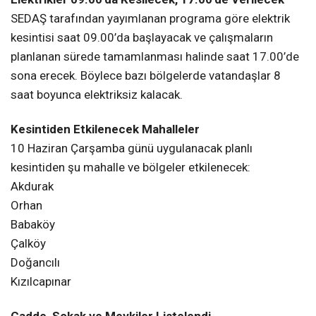
Babaköy
Çalköy
Doğancılı
Kızılcapınar
Cadde, Sokak ve Mevkiler Listelendi
Kesinti kapsamında enerji verilemeyecek cadde, sokak
ve mevkiler ise şu şekilde açıklandı:
Doğancılı Merkez Mevkii
Doğancılı Merkez Mevkii Küme Evler
Güzeltepe
Kandıra-Kefken Yolu Caddesi
Karabıyıklar Mevkii
Karabıyıklar Mevkii Küme Evler
Kızılcapınar Köyü Yolu Sokak
Kızılcapınar Merkez Mevkii
Kızılcapınar Merkez Mevkii Küme Evler