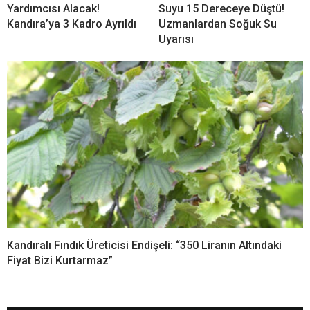
YORUMLAR
Bir yanıt yazın
Yorum
*
Ad
*
E-posta
*