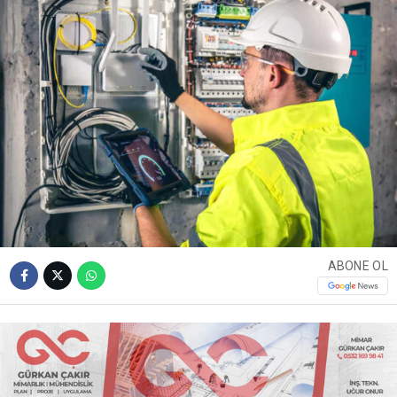
ABONE OL
Sakarya Elektrik Dağıtım A.Ş. (SEDAŞ), Kocaeli’nin
Kandıra ilçesinde 10 Haziran 2026 Çarşamba günü