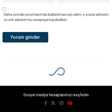
Mahalle Etkilenecek
SEDAŞ, 6 Ağustos Perşembe günü şebeke
bakım çalışmaları nedeniyle Kandıra’da 16
mahallede planlı elektrik kesintisi uygulanacağını
açıkladı. Kesintiler mahallelere göre 09.00-17.00
ve 09.30-17.30 saatleri arasında
gerçekleştirilecek.
Giriş: 06-08-2026 07:40
718
Yaşam
Güncelleme: 06-08-2026 07:40
Kaynak: Ünal CANKURT