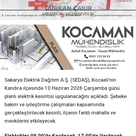
planlı elektrik kesintisi uygulanacağını açıkladı. Şebeke
bakım ve iyileştirme çalışmaları kapsamında
gerçekleştirilecek kesinti, ilçenin farklı mahalle ve
mevkilerini etkileyecek.
Elektrikler 09.00’da Kesilecek, 17.00’de Verilecek
SEDAŞ tarafından yayımlanan programa göre elektrik
kesintisi saat 09.00’da başlayacak ve çalışmaların
planlanan sürede tamamlanması halinde saat 17.00’de
sona erecek. Böylece bazı bölgelerde vatandaşlar 8
saat boyunca elektriksiz kalacak.
Kesintiden Etkilenecek Mahalleler
10 Haziran Çarşamba günü uygulanacak planlı
kesintiden şu mahalle ve bölgeler etkilenecek:
Akdurak
Orhan