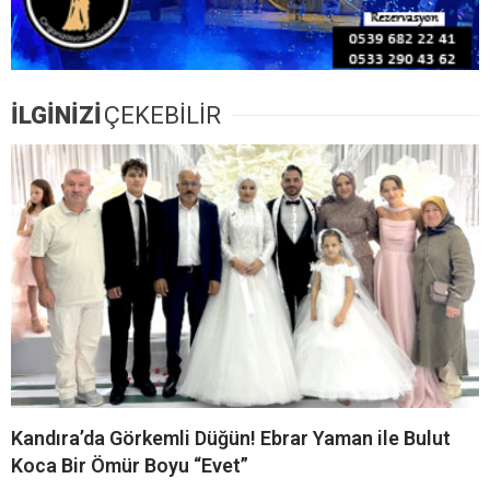
Kandıra’da 6 Ağustos
Kandıra Belediyesi’nden
Perşembe Günü Planlı
Fındık Hasadı Öncesi
Elektrik Kesintisi! 16 Mahalle
Üreticiye Yol Desteği
Etkilenecek
GİB 860 Gelir Uzman
Kandıra Sahillerinde Deniz