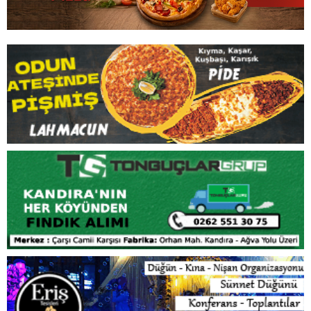
İLGİNİZİ
ÇEKEBİLİR
Kandıra’da Görkemli Düğün! Ebrar Yaman ile Bulut
Koca Bir Ömür Boyu “Evet”