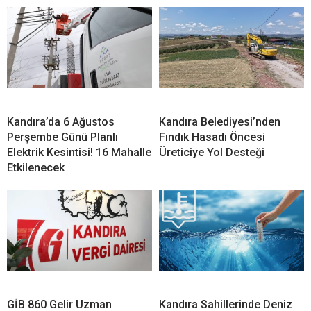
Yardımcısı Alacak!
Suyu 15 Dereceye Düştü!
Kandıra’ya 3 Kadro Ayrıldı
Uzmanlardan Soğuk Su
Uyarısı
Kandıralı Fındık Üreticisi Endişeli: “350 Liranın Altındaki
Fiyat Bizi Kurtarmaz”