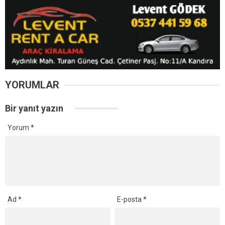
Daha sonraki yorumlarımda kullanılması için adım, e-posta adresim
ve site adresim bu tarayıcıya kaydedilsin.
Ana Sayfa
›
Yaşam
Kandıra’da 6 Ağustos
Perşembe Günü Planlı
Elektrik Kesintisi! 16