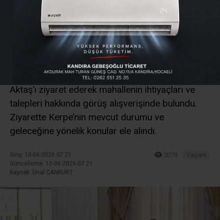
Kerpe’nin Taleplerini Vali
Aktaş’a Aktardı
Kandıra Kerpe Mahalle Muhtarı Olcay Aktaş ile
eski Muhtar Adnan Dursun, Kocaeli Valisi İlhami
Aktaş’ı ziyaret ederek mahallenin ihtiyaçları ve
talepleri hakkında görüş alışverişinde bulundu.
Ziyarette Kerpe’nin mevcut durumu ve
geleceğine yönelik konular ele alındı.
Giriş: 10-06-2026 07:21
2079
Yaşam
Güncelleme: 10-06-2026 07:21
Kaynak: Ünal CANKURT