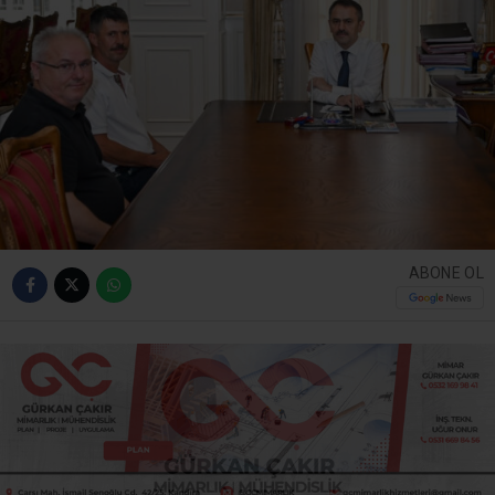
ABONE OL
Kandıra’nın Kerpe Mahalle Muhtarı Olcay Aktaş ile eski
Mahalle Muhtarı Adnan Dursun, Kocaeli Valisi İlhami
Aktaş’ı makamında ziyaret etti. Ziyarette Kerpe
Mahallesi’nin genel durumu ve ihtiyaçları ele alındı.