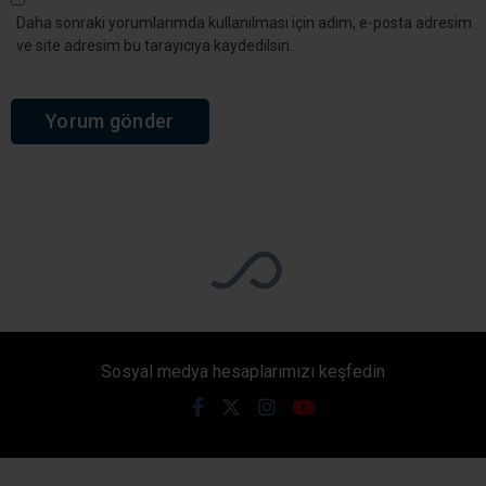
kısa süreli gök gürültülü sağanak yağış
bekleniyor. Kentte sıcaklıkların 32-33 derece
civarında seyretmesi, hissedilen sıcaklığın ise 38
dereceye ulaşması öngörülüyor.
Giriş: 09-08-2026 07:02
321
Yaşam
Güncelleme: 09-08-2026 07:02
Kaynak: Ünal CANKURT