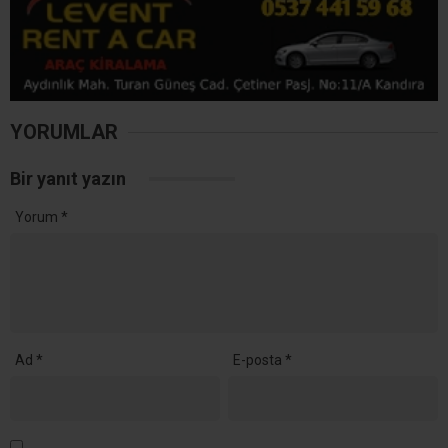
Daha sonraki yorumlarımda kullanılması için adım, e-posta adresim
ve site adresim bu tarayıcıya kaydedilsin.
Ana Sayfa
›
Yaşam
Kocaeli’de Bugün Yağış
Var, Hafta Boyunca
Sıcaklık 32-33 Derece
Kocaeli’de Pazar günü öğle saatlerinden itibaren