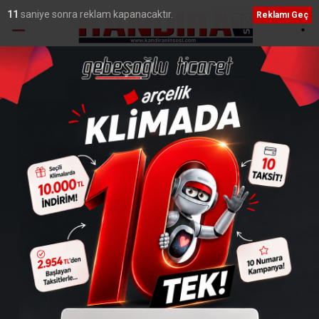
9
saniye sonra reklam kapanacaktır.
Reklamı Geç
Ana Sayfa
›
Yaşam
Muhtar Aktaş ve Dursun,