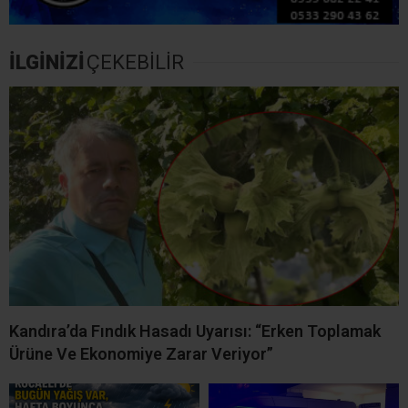
Kocaeli’de Bugün Yağış Var,
Kandıra Kırkarmut Yağcılar
Hafta Boyunca Sıcaklık 32-
Mahallesi’nden Hava Arda
33 Derece
Vefat Etti
8 Ağustos Cumartesi
Kandıra’da 7 Ağustos Cuma
Kandıra’da Elektrik Kesintisi!
Günü Planlı Elektrik
10 Mahallede 8 Saat Elektrik
Kesintisi! 6 Mahalle