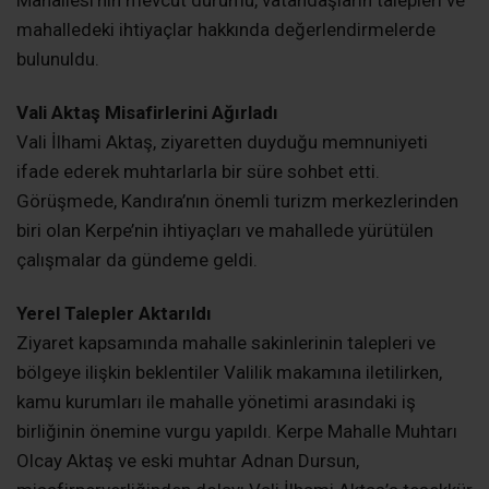
Ziyaret kapsamında mahalle sakinlerinin talepleri ve
bölgeye ilişkin beklentiler Valilik makamına iletilirken,
kamu kurumları ile mahalle yönetimi arasındaki iş
birliğinin önemine vurgu yapıldı. Kerpe Mahalle Muhtarı
Olcay Aktaş ve eski muhtar Adnan Dursun,
misafirperverliğinden dolayı Vali İlhami Aktaş’a teşekkür
etti.
ADNAN DURSUN
KANDIRA
KANDIRA HABERLERI
KANDIRA KERPE
KANDIRA SON DAKIKA
KERPE MAHALLESI
KOCAELI VALISI İLHAMI AKTAŞ
OLCAY AKTAŞ