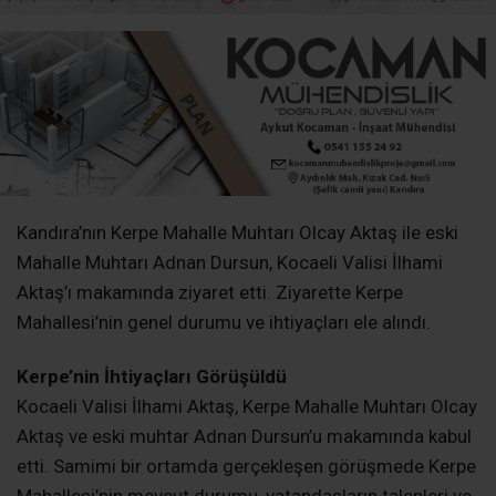
Kerpe’nin İhtiyaçları Görüşüldü
Kocaeli Valisi İlhami Aktaş, Kerpe Mahalle Muhtarı Olcay
Aktaş ve eski muhtar Adnan Dursun’u makamında kabul
etti. Samimi bir ortamda gerçekleşen görüşmede Kerpe
Mahallesi’nin mevcut durumu, vatandaşların talepleri ve
mahalledeki ihtiyaçlar hakkında değerlendirmelerde
bulunuldu.
Vali Aktaş Misafirlerini Ağırladı
Vali İlhami Aktaş, ziyaretten duyduğu memnuniyeti
ifade ederek muhtarlarla bir süre sohbet etti.
Görüşmede, Kandıra’nın önemli turizm merkezlerinden
biri olan Kerpe’nin ihtiyaçları ve mahallede yürütülen
çalışmalar da gündeme geldi.
Yerel Talepler Aktarıldı