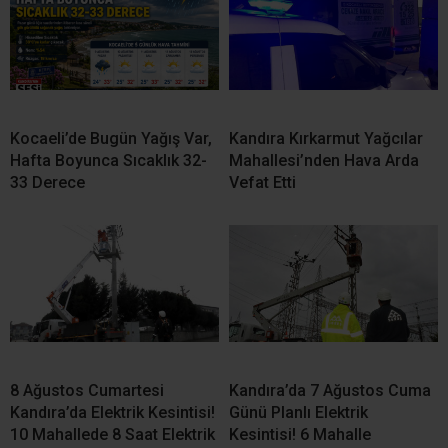
Olmayacak
Etkilenecek
Kandıra’da Görkemli Düğün! Ebrar Yaman ile Bulut Koca Bir
Ömür Boyu “Evet”