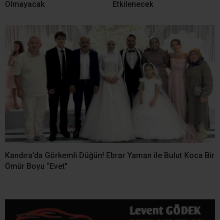
YORUMLAR
Bir yanıt yazın
Yorum
*
Ad
*
E-posta
*